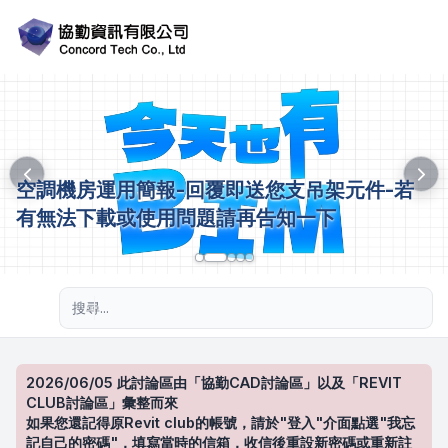
空調機房運用簡報-回覆即送您支吊架元件-若
有無法下載或使用問題請再告知一下
進階搜尋
2026/06/05 此討論區由「協勤CAD討論區」以及「REVIT
CLUB討論區」彙整而來
如果您還記得原Revit club的帳號，請於"登入"介面點選"我忘
記自己的密碼"，填寫當時的信箱，收信後重設新密碼或重新註