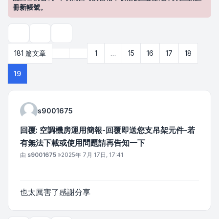
冊新帳號。
主題工具
搜尋
上一頁
181 篇文章
1
…
15
16
17
18
第
19
頁 (共
19
頁)
19
s9001675
回覆: 空調機房運用簡報-回覆即送您支吊架元件-若
有無法下載或使用問題請再告知一下
文章
由
s9001675
»
2025年 7月 17日, 17:41
也太厲害了感謝分享