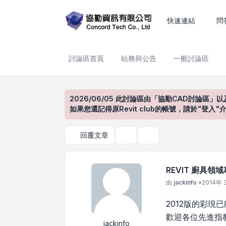
REVIT 廚具領域專用
快速連結
問
討論區首頁
站務與公告
一般討論區
2026/06/05 此討論區由「協勤CAD討論區」以
如果您還記得原Revit club的帳號，請於"
回覆文章
主題工具
搜尋
REVIT 廚具領
文章
由
jackinfo
»
2014年 
2012版的彩
歡迎各位先進指教
jackinfo