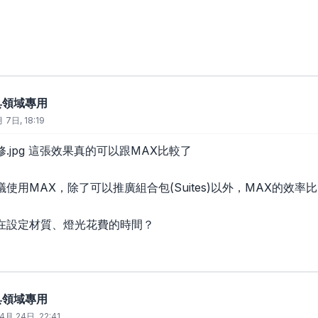
廚具領域專用
 7日, 18:19
-2修.jpg 這張效果真的可以跟MAX比較了
使用MAX，除了可以推廣組合包(Suites)以外，MAX的效率比
在設定材質、燈光花費的時間？
廚具領域專用
4月 24日, 22:41