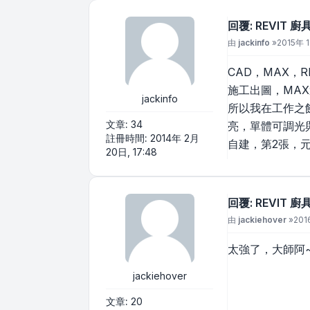
回覆: REVIT 
文章
由
jackinfo
»
2015年 1
CAD，MAX，
施工出圖，MA
jackinfo
所以我在工作之
文章:
34
亮，單體可調光
註冊時間:
2014年 2月
自建，第2張，
20日, 17:48
回覆: REVIT 
文章
由
jackiehover
»
201
太強了，大師阿~
jackiehover
文章:
20