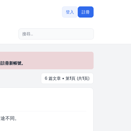
登入
註冊
進階搜尋
新註冊新帳號。
6 篇文章 • 第
1
頁 (共
1
頁)
用途不同。