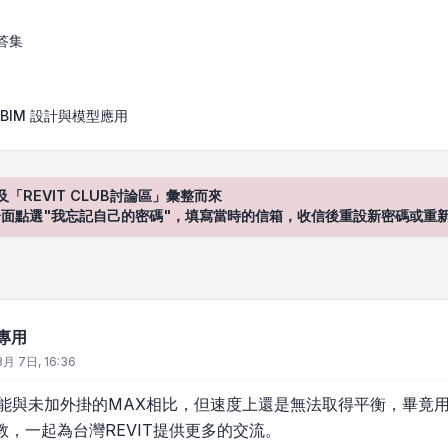
答集
BIM 設計與模型應用
及「REVIT CLUB討論區」彙整而來
登入"介面點選"我忘記自己的密碼"，填寫當時的信箱，收信後重設新密碼或重
域專用
3月 7日, 16:36
現已能與未加外掛的MAX相比，但速度上還是無法取得平衡，畢竟
，一起為台灣REVIT提供更多的交流。