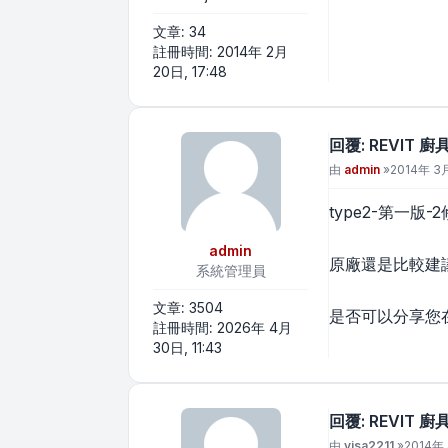
文章:
34
註冊時間:
2014年 2月
20日, 17:48
回覆: REVIT 
文章
由
admin
»
2014年 3月
type2-第一版
admin
原廠還是比較建議
系統管理員
文章:
3504
是否可以分享您
註冊時間:
2026年 4月
30日, 11:43
回覆: REVIT 
文章
由
visa2211
»
2014年 