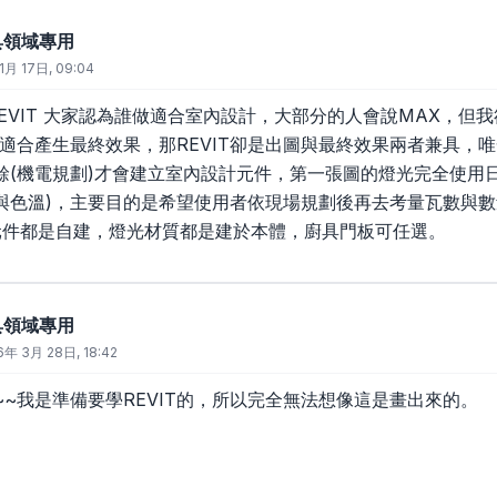
廚具領域專用
1月 17日, 09:04
REVIT 大家認為誰做適合室內設計，大部分的人會說MAX，但我
X適合產生最終效果，那REVIT卻是出圖與最終效果兩者兼具，
餘(機電規劃)才會建立室內設計元件，第一張圖的燈光完全使用
與色溫)，主要目的是希望使用者依現場規劃後再去考量瓦數與數
元件都是自建，燈光材質都是建於本體，廚具門板可任選。
廚具領域專用
6年 3月 28日, 18:42
~我是準備要學REVIT的，所以完全無法想像這是畫出來的。