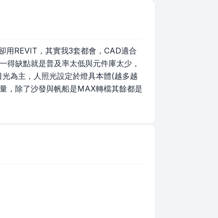
卻用REVIT，其實我3套都會，CAD適合
唯一得缺點就是普及率太低與元件庫太少，
日光為主，人照光設定於燈具本體(越多越
量，除了沙發與帆船是MAX轉檔其餘都是