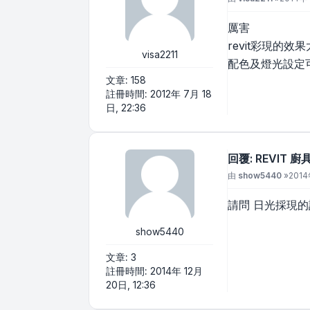
厲害
revit彩現的效
visa2211
配色及燈光設定
文章:
158
註冊時間:
2012年 7月 18
日, 22:36
回覆: REVIT 
文章
由
show5440
»
2014
請問 日光採現
show5440
文章:
3
註冊時間:
2014年 12月
20日, 12:36