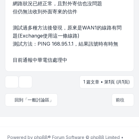
網路狀況已經正常，且對外寄信也沒問題
但仍無法收到外面寄來的信件
測試過多種方法後發現，原來是WAN1的線路有問
題(Exchange使用這一條線路)
測試方法：PING 168.95.1.1，結果訊號時有時無
目前通報中華電信處理中
1 篇文章 • 第
1
頁 (共
1
頁)
主題工具
回到「一般討論區」
前往
Powered by
phpBB
® Forum Software © phpBB Limited •