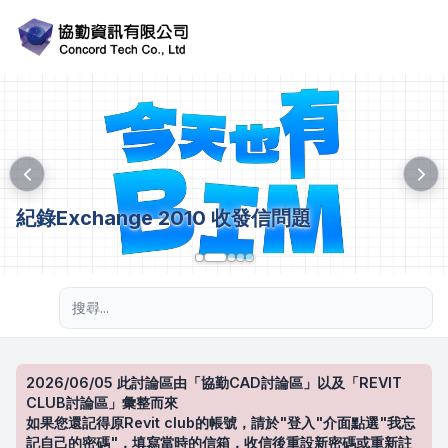
紀錄Exchange 2010 收發信問題
進階搜尋
2026/06/05 此討論區由「協勤CAD討論區」以及「REVIT
CLUB討論區」彙整而來
如果您還記得原Revit club的帳號，請於"登入"介面點選"我忘
記自己的密碼"，填寫當時的信箱，收信後重設新密碼或重新註