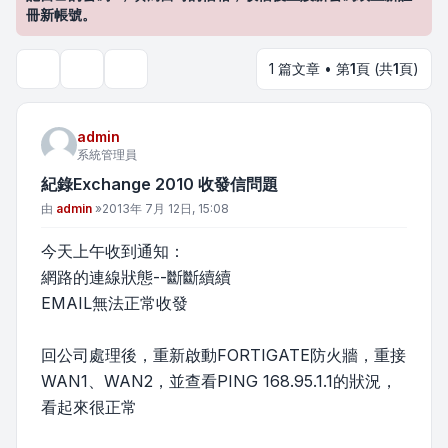
冊新帳號。
1 篇文章 • 第
1
頁 (共
1
頁)
主題工具
搜尋
admin
系統管理員
紀錄Exchange 2010 收發信問題
文章
由
admin
»
2013年 7月 12日, 15:08
今天上午收到通知：
網路的連線狀態--斷斷續續
EMAIL無法正常收發
回公司處理後，重新啟動FORTIGATE防火牆，重接
WAN1、WAN2，並查看PING 168.95.1.1的狀況，
看起來很正常