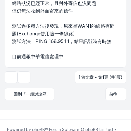
網路狀況已經正常，且對外寄信也沒問題
但仍無法收到外面寄來的信件
測試過多種方法後發現，原來是WAN1的線路有問
題(Exchange使用這一條線路)
測試方法：PING 168.95.1.1，結果訊號時有時無
目前通報中華電信處理中
1 篇文章 • 第
1
頁 (共
1
頁)
主題工具
回到「一般討論區」
前往
Powered by
phpBB
® Forum Software © phpBB Limited •