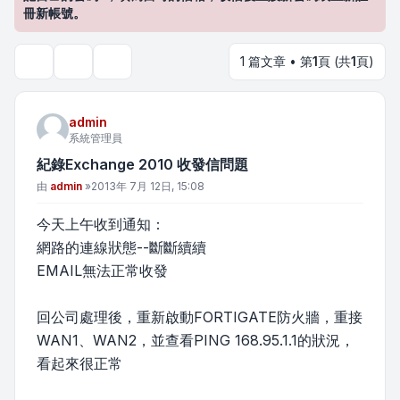
冊新帳號。
1 篇文章 • 第
1
頁 (共
1
頁)
主題工具
搜尋
admin
系統管理員
紀錄Exchange 2010 收發信問題
文章
由
admin
»
2013年 7月 12日, 15:08
今天上午收到通知：
網路的連線狀態--斷斷續續
EMAIL無法正常收發
回公司處理後，重新啟動FORTIGATE防火牆，重接
WAN1、WAN2，並查看PING 168.95.1.1的狀況，
看起來很正常