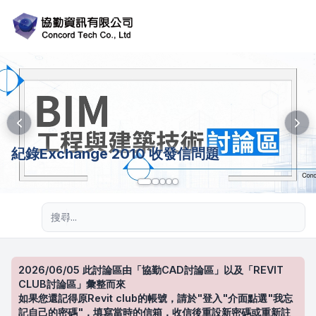
紀錄Exchange 2010 收發信問題
進階搜尋
2026/06/05 此討論區由「協勤CAD討論區」以及「REVIT
CLUB討論區」彙整而來
如果您還記得原Revit club的帳號，請於"登入"介面點選"我忘
記自己的密碼"，填寫當時的信箱，收信後重設新密碼或重新註