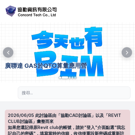
廣聯達 GAS於QTO算量應用營
進階搜尋
2026/06/05 此討論區由「協勤CAD討論區」以及「REVIT
CLUB討論區」彙整而來
如果您還記得原Revit club的帳號，請於"登入"介面點選"我忘
記自己的密碼"，填寫當時的信箱，收信後重設新密碼或重新註