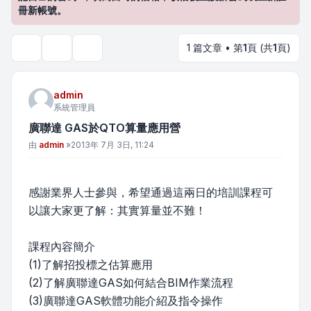
冊新帳號。
1 篇文章 • 第
1
頁 (共
1
頁)
主題工具
搜尋
admin
系統管理員
廣聯達 GAS於QTO算量應用營
文章
由
admin
»
2013年 7月 3日, 11:24
感謝業界人士參與，希望通過這兩日的培訓課程可
以讓大家更了解：其實算量並不難！
課程內容簡介
(1)了解招投標之估算應用
(2)了解廣聯達GAS如何結合BIM作業流程
(3)廣聯達GAS軟體功能介紹及指令操作