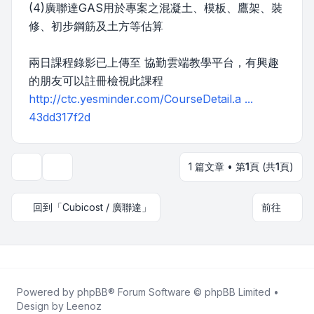
(4)廣聯達GAS用於專案之混凝土、模板、鷹架、裝
修、初步鋼筋及土方等估算
兩日課程錄影已上傳至 協勤雲端教學平台，有興趣
的朋友可以註冊檢視此課程
http://ctc.yesminder.com/CourseDetail.a ...
43dd317f2d
1 篇文章 • 第
1
頁 (共
1
頁)
主題工具
回到「Cubicost / 廣聯達」
前往
Powered by
phpBB
® Forum Software © phpBB Limited •
Design by
Leenoz