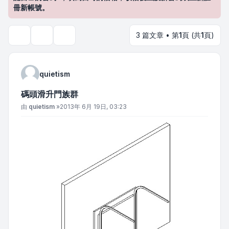
冊新帳號。
3 篇文章 • 第
1
頁 (共
1
頁)
主題工具
搜尋
quietism
碼頭滑升門族群
文章
由
quietism
»
2013年 6月 19日, 03:23