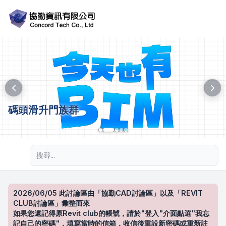
碼頭滑升門族群
進階搜尋
2026/06/05 此討論區由「協勤CAD討論區」以及「REVIT
CLUB討論區」彙整而來
如果您還記得原Revit club的帳號，請於"登入"介面點選"我忘
記自己的密碼"，填寫當時的信箱，收信後重設新密碼或重新註