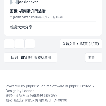
jackiehover
回覆: 碼頭滑升門族群
文章
由
jackiehover
»
2016年 3月 29日, 16:48
感謝大大分享
3 篇文章 • 第
1
頁 (共
1
頁)
主題工具
顯示和排序選項
回到「BIM 設計與模型應用」
前往
Powered by
phpBB
® Forum Software © phpBB Limited •
Design by
Leenoz
正體中文語系由
竹貓星球
維護製作
隱私
|
條款
|
所有顯示的時間為
UTC+08:00