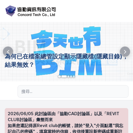
為何已在檔案總管設定顯示隱藏檔(隱藏目錄)，
結果無效？
進階搜尋
2026/06/05 此討論區由「協勤CAD討論區」以及「REVIT
CLUB討論區」彙整而來
如果您還記得原Revit club的帳號，請於"登入"介面點選"我忘
記自己的密碼"，填寫當時的信箱，收信後重設新密碼或重新註