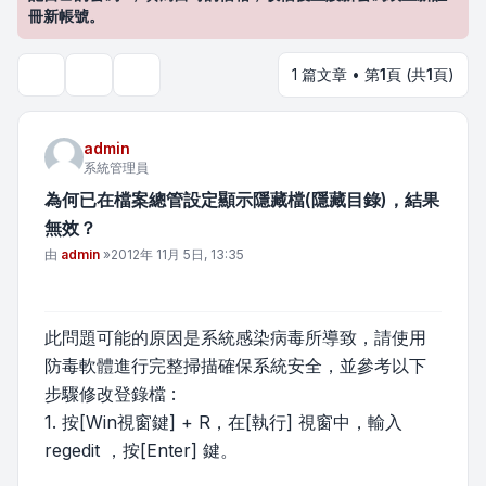
冊新帳號。
1 篇文章 • 第
1
頁 (共
1
頁)
主題工具
搜尋
admin
系統管理員
為何已在檔案總管設定顯示隱藏檔(隱藏目錄)，結果
無效？
文章
由
admin
»
2012年 11月 5日, 13:35
此問題可能的原因是系統感染病毒所導致，請使用
防毒軟體進行完整掃描確保系統安全，並參考以下
步驟修改登錄檔 :
1. 按[Win視窗鍵] + R，在[執行] 視窗中，輸入
regedit ，按[Enter] 鍵。