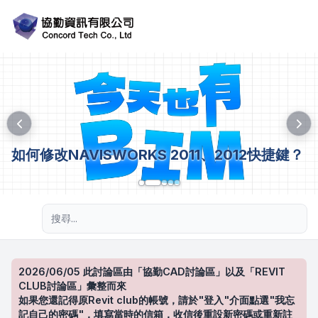
如何修改NAVISWORKS 2011、2012快捷鍵？
進階搜尋
2026/06/05 此討論區由「協勤CAD討論區」以及「REVIT
CLUB討論區」彙整而來
如果您還記得原Revit club的帳號，請於"登入"介面點選"我忘
記自己的密碼"，填寫當時的信箱，收信後重設新密碼或重新註