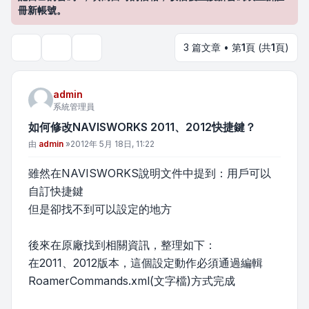
冊新帳號。
3 篇文章 • 第
1
頁 (共
1
頁)
主題工具
搜尋
admin
系統管理員
如何修改NAVISWORKS 2011、2012快捷鍵？
文章
由
admin
»
2012年 5月 18日, 11:22
雖然在NAVISWORKS說明文件中提到：用戶可以
自訂快捷鍵
但是卻找不到可以設定的地方
後來在原廠找到相關資訊，整理如下：
在2011、2012版本，這個設定動作必須通過編輯
RoamerCommands.xml(文字檔)方式完成