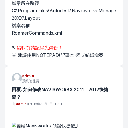
檔案所在路徑
C:\Program Files\Autodesk\Navisworks Manage
20XX\Layout
檔案名稱
RoamerCommands.xml
※
編輯前請記得先備份！
※ 建議使用NOTEPAD(記事本)程式編輯檔案
admin
系統管理員
回覆: 如何修改NAVISWORKS 2011、2012快捷
鍵？
文章
由
admin
»
2016年 9月 1日, 11:01
Navisworks 預設快捷鍵_I