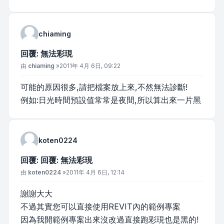
chiaming
回覆: 無法彩現
文章
由
chiaming
»
2011年 4月 6日, 09:22
可能的原因很多,請把檔案放上來,不然無法診斷!
例如:日光時間預設值常常是夜間,所以算出來一片黑
koten0224
回覆: 回覆: 無法彩現
文章
由
koten0224
»
2011年 4月 6日, 12:14
謝謝大大
不過其實您可以直接使用REVIT內的範例專案
因為我開範例專案出來沒改過直接跑彩現也是黑的!