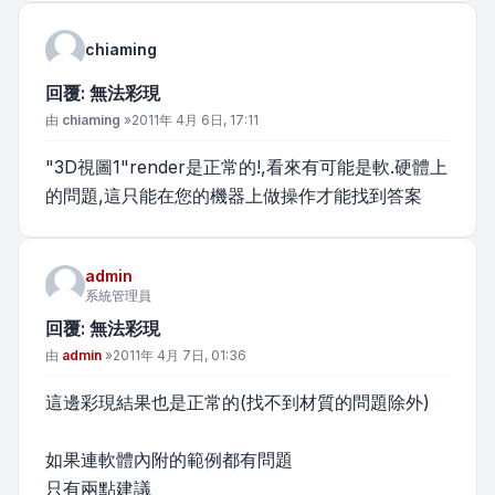
chiaming
回覆: 無法彩現
文章
由
chiaming
»
2011年 4月 6日, 17:11
"3D視圖1"render是正常的!,看來有可能是軟.硬體上
的問題,這只能在您的機器上做操作才能找到答案
admin
系統管理員
回覆: 無法彩現
文章
由
admin
»
2011年 4月 7日, 01:36
這邊彩現結果也是正常的(找不到材質的問題除外)
如果連軟體內附的範例都有問題
只有兩點建議