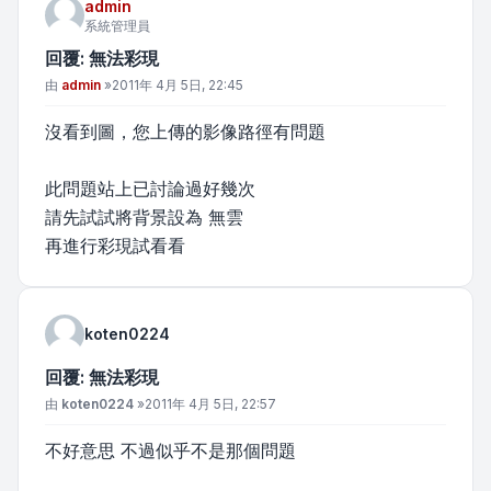
admin
系統管理員
回覆: 無法彩現
文章
由
admin
»
2011年 4月 5日, 22:45
沒看到圖，您上傳的影像路徑有問題
此問題站上已討論過好幾次
請先試試將背景設為 無雲
再進行彩現試看看
koten0224
回覆: 無法彩現
文章
由
koten0224
»
2011年 4月 5日, 22:57
不好意思 不過似乎不是那個問題