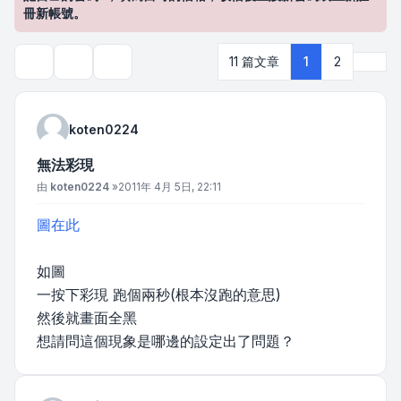
冊新帳號。
下一
11 篇文章
1
2
主題工具
搜尋
koten0224
無法彩現
文章
由
koten0224
»
2011年 4月 5日, 22:11
圖在此
如圖
一按下彩現 跑個兩秒(根本沒跑的意思)
然後就畫面全黑
想請問這個現象是哪邊的設定出了問題？