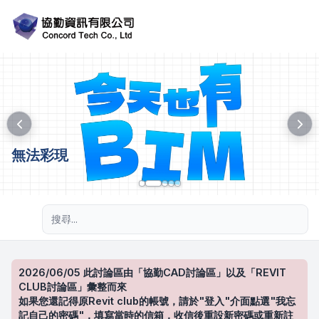
無法彩現
進階搜尋
2026/06/05 此討論區由「協勤CAD討論區」以及「REVIT
CLUB討論區」彙整而來
如果您還記得原Revit club的帳號，請於"登入"介面點選"我忘
記自己的密碼"，填寫當時的信箱，收信後重設新密碼或重新註