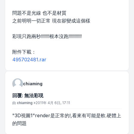
問題不是光線 也不是材質
之前明明一切正常 現在卻變成這個樣
彩現只跑兩秒!!!!!!!根本沒跑!!!!!!!!!!!
附件下載：
495702481.rar
chiaming
回覆: 無法彩現
文章
由
chiaming
»
2011年 4月 6日, 17:11
"3D視圖1"render是正常的!,看來有可能是軟.硬體上
的問題