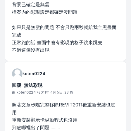
背景已確定是無雲
檔案內的彩現設定都確定沒問題
如果只是無雲的問題 不會只跑兩秒就給我全黑畫面
完成
正常跑的話 畫面中會有彩現的格子跳來跳去
不過這個沒有出現
koten0224
回覆: 無法彩現
文章
由
koten0224
»
2011年 4月 5日, 23:19
照著文章步驟完整移除REVIT2011後重新安裝也沒
用
重新安裝顯示卡驅動程式也沒用
到底哪裡出了問題.........