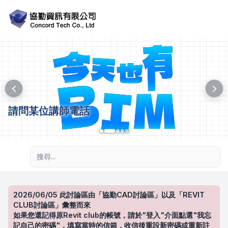
請問某位講師電話
進階搜尋
2026/06/05 此討論區由「協勤CAD討論區」以及「REVIT
CLUB討論區」彙整而來
如果您還記得原Revit club的帳號，請於"登入"介面點選"我忘
記自己的密碼"，填寫當時的信箱，收信後重設新密碼或重新註