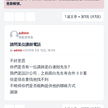
冊新帳號。
1 篇文章 • 第
1
頁 (共
1
頁)
主題工具
搜尋
admin
系統管理員
請問某位講師電話
文章
由
admin
»
2010年 5月 12日, 19:04
不好意思
你們是否有一位講師是白連頤先生?
我們是設計公司，之前跟白先生有合作３Ｄ案
但是現在要找他找不到
不曉得你們是否能夠提供他的聯絡方式
謝謝