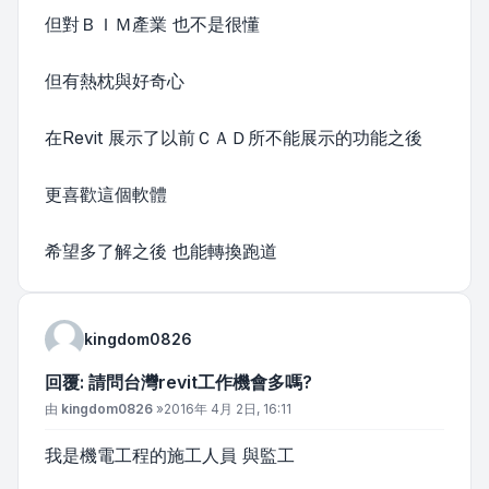
但對ＢＩＭ產業 也不是很懂
但有熱枕與好奇心
在Revit 展示了以前ＣＡＤ所不能展示的功能之後
更喜歡這個軟體
希望多了解之後 也能轉換跑道
kingdom0826
回覆: 請問台灣revit工作機會多嗎?
文章
由
kingdom0826
»
2016年 4月 2日, 16:11
我是機電工程的施工人員 與監工