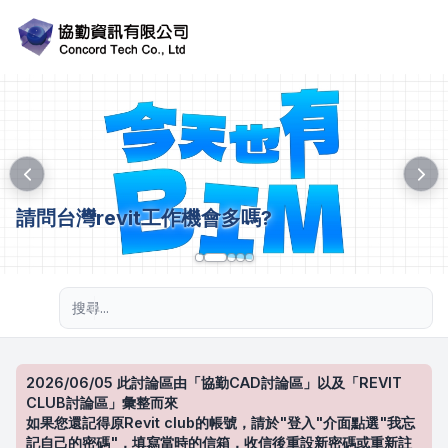
請問台灣revit工作機會多嗎?
進階搜尋
2026/06/05 此討論區由「協勤CAD討論區」以及「REVIT
CLUB討論區」彙整而來
如果您還記得原Revit club的帳號，請於"登入"介面點選"我忘
記自己的密碼"，填寫當時的信箱，收信後重設新密碼或重新註