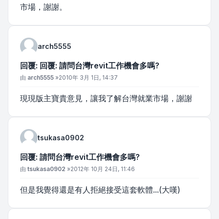
市場，謝謝。
arch5555
回覆: 回覆: 請問台灣revit工作機會多嗎?
文章
由
arch5555
»
2010年 3月 1日, 14:37
現現版主寶貴意見，讓我了解台灣就業市場，謝謝
tsukasa0902
回覆: 請問台灣revit工作機會多嗎?
文章
由
tsukasa0902
»
2012年 10月 24日, 11:46
但是我覺得還是有人拒絕接受這套軟體...(大嘆)