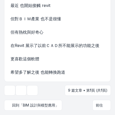
最近 也開始接觸 revit
但對ＢＩＭ產業 也不是很懂
但有熱枕與好奇心
在Revit 展示了以前ＣＡＤ所不能展示的功能之後
更喜歡這個軟體
希望多了解之後 也能轉換跑道
9 篇文章 • 第
1
頁 (共
1
頁)
主題工具
顯示和排序選項
回到「BIM 設計與模型應用」
前往