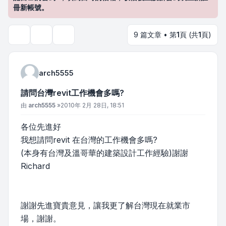
冊新帳號。
9 篇文章 • 第
1
頁 (共
1
頁)
主題工具
搜尋
arch5555
請問台灣revit工作機會多嗎?
文章
由
arch5555
»
2010年 2月 28日, 18:51
各位先進好
我想請問revit 在台灣的工作機會多嗎?
(本身有台灣及溫哥華的建築設計工作經驗)謝謝
Richard
謝謝先進寶貴意見，讓我更了解台灣現在就業市
場，謝謝。