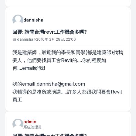
dannisha
回覆: 請問台灣revit工作機會多嗎?
文章
由
dannisha
»
2010年 2月 28日, 22:06
我是建築師，最近我的學長和同學(都是建築師)找我
要人，他們要找員工會Revit的....你的程度如
何....email給我!
我的emaill
dannisha@gmail.com
我輔導的是務所或演講.....許多人都跟我問要會Revit
員工
admin
系統管理員