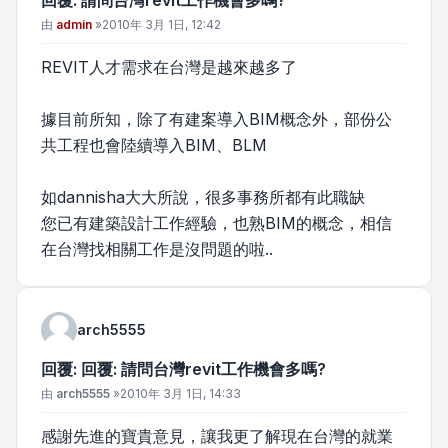
回覆: 請問台灣revit工作機會多嗎?
文章
由
admin
»
2010年 3月 1日, 12:42
REVIT人才需求在台灣是越來越多了
據目前所知，除了有建案導入BIM概念外，部份公
共工程也會陸續導入BIM、BLM
如dannisha大大所說，很多事務所都有此職缺
您已有建築設計工作經驗，也熟BIM的概念，相信
在台灣找相關工作是沒問題的啦..
arch5555
回覆: 回覆: 請問台灣revit工作機會多嗎?
文章
由
arch5555
»
2010年 3月 1日, 14:33
感謝先進的寶貴意見，讓我更了解現在台灣的就業