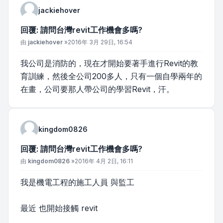
jackiehover
回覆: 請問台灣revit工作機會多嗎?
文章
由
jackiehover
»
2016年 3月 29日, 16:54
我公司是消防的，現在才開始要著手進行Revit的教
育訓練，然後全公司200多人，只有一個自學兩年的
在畫，公司要那人帶公司的學習Revit，汗。
kingdom0826
回覆: 請問台灣revit工作機會多嗎?
文章
由
kingdom0826
»
2016年 4月 2日, 16:11
我是機電工程的施工人員 與監工
最近 也開始接觸 revit