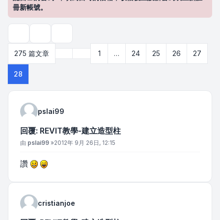
冊新帳號。
主題工具
搜尋
上一頁
275 篇文章
1
…
24
25
26
27
第
28
頁 (共
28
頁)
28
pslai99
回覆: REVIT教學-建立造型柱
文章
由
pslai99
»
2012年 9月 26日, 12:15
讚
cristianjoe