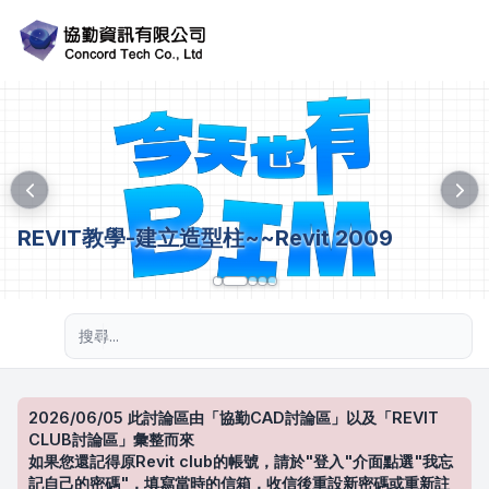
REVIT教學-建立造型柱~~Revit 2009
進階搜尋
2026/06/05 此討論區由「協勤CAD討論區」以及「REVIT
CLUB討論區」彙整而來
如果您還記得原Revit club的帳號，請於"登入"介面點選"我忘
記自己的密碼"，填寫當時的信箱，收信後重設新密碼或重新註