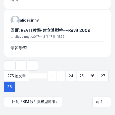
alicecinny
回覆: REVIT教學-建立造型柱~~Revit 2009
文章
由
alicecinny
»
2017年 3月 17日, 15:56
學習學習
主題工具
顯示和排序選項
上一頁
275 篇文章
1
…
24
25
26
27
第
28
頁 (共
28
頁)
28
回到「BIM 設計與模型應用」
前往