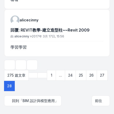
alicecinny
回覆: REVIT教學-建立造型柱~~Revit 2009
文章
由
alicecinny
»
2017年 3月 17日, 15:56
學習學習
主題工具
顯示和排序選項
上一頁
275 篇文章
1
…
24
25
26
27
第
28
頁 (共
28
頁)
28
回到「BIM 設計與模型應用」
前往