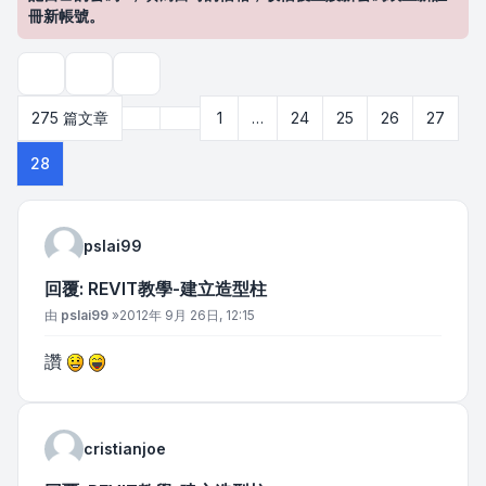
冊新帳號。
主題工具
搜尋
上一頁
275 篇文章
1
…
24
25
26
27
第
28
頁 (共
28
頁)
28
pslai99
回覆: REVIT教學-建立造型柱
文章
由
pslai99
»
2012年 9月 26日, 12:15
讚
cristianjoe