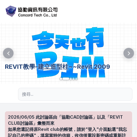
REVIT教學-建立造型柱~~Revit 2009
進階搜尋
2026/06/05 此討論區由「協勤CAD討論區」以及「REVIT
CLUB討論區」彙整而來
如果您還記得原Revit club的帳號，請於"登入"介面點選"我忘
記自己的密碼"，填寫當時的信箱，收信後重設新密碼或重新註