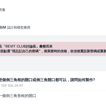
的開口或倒三角開口都可以，請問如何製作
答集
BIM 設計與模型應用
及「REVIT CLUB討論區」彙整而來
登入"介面點選"我忘記自己的密碼"，填寫當時的信箱，收信後重設新密碼或重
挖個倒三角框的開口或倒三角開口都可以，請問如何製作?
 12月 12日, 00:47
一個倒三角形框的開口