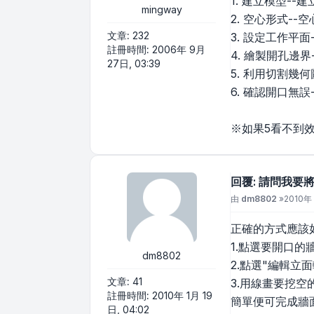
1. 建立模型--
mingway
2. 空心形式--
文章:
232
3. 設定工作平
註冊時間:
2006年 9月
4. 繪製開孔邊界
27日, 03:39
5. 利用切割幾
6. 確認開口無誤
※如果5看不到
回覆: 請問我
文章
由
dm8802
»
2010年 
正確的方式應該
1.點選要開口的
dm8802
2.點選"編輯立面
文章:
41
3.用線畫要挖
註冊時間:
2010年 1月 19
簡單便可完成牆
日, 04:02