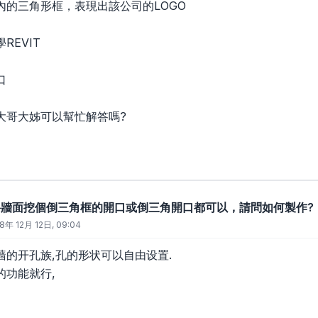
內的三角形框，表現出該公司的LOGO
REVIT
口
大哥大姊可以幫忙解答嗎?
要將牆面挖個倒三角框的開口或倒三角開口都可以，請問如何製作?
8年 12月 12日, 09:04
墙的开孔族,孔的形状可以自由设置.
的功能就行,