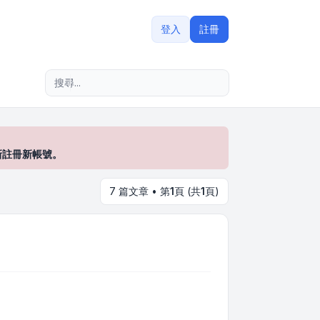
?
登入
註冊
進階搜尋
新註冊新帳號。
7 篇文章 • 第
1
頁 (共
1
頁)