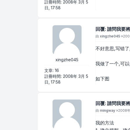
註冊時間:
2008年 3月 5
日, 17:58
回覆: 請問我
文章
由
xingzhe045
»
200
不好意思,写错了,
xingzhe045
我做了一个,可
文章:
16
註冊時間:
2008年 3月 5
如下图
日, 17:58
回覆: 請問我
文章
由
mingway
»
2008年 
我的方法