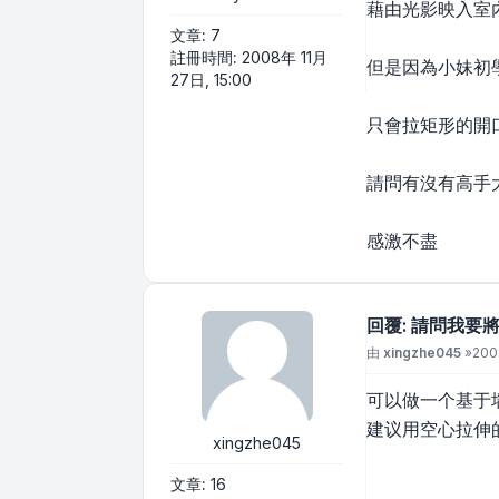
藉由光影映入室
文章:
7
註冊時間:
2008年 11月
但是因為小妹初學
27日, 15:00
只會拉矩形的開
請問有沒有高手
感激不盡
回覆: 請問我
文章
由
xingzhe045
»
200
可以做一个基于
建议用空心拉伸
xingzhe045
文章:
16