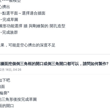
建立--一般模型
空心擠出
面--點選平面～選擇適合牆面
--完成草圖
何圖形功能選擇 牆 與剛繪製的 開孔造型
--完成族群
效果，可能是空心擠出的深度不足
要將牆面挖個倒三角框的開口或倒三角開口都可以，請問如何製作?
2月 14日, 04:26
如下吧
牆面
輪廓"
空的三角形後按完成草圖
面的開口