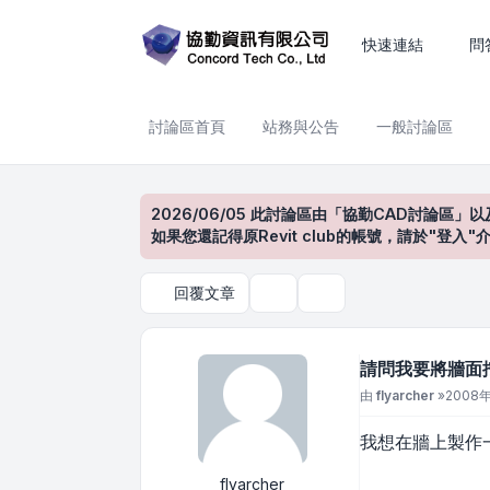
請問我要將牆面挖個倒三角框
快速連結
問
討論區首頁
站務與公告
一般討論區
2026/06/05 此討論區由「協勤CAD討論區」以
如果您還記得原Revit club的帳號，請於"
回覆文章
主題工具
搜尋
請問我要將牆面
文章
由
flyarcher
»
2008年
我想在牆上製作
flyarcher