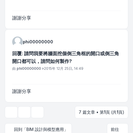
謝謝分享
phi00000000
回覆: 請問我要將牆面挖個倒三角框的開口或倒三角
開口都可以，請問如何製作?
文章
由
phi00000000
»
2015年 12月 25日, 14:49
謝謝分享
7 篇文章 • 第
1
頁 (共
1
頁)
主題工具
顯示和排序選項
回到「BIM 設計與模型應用」
前往