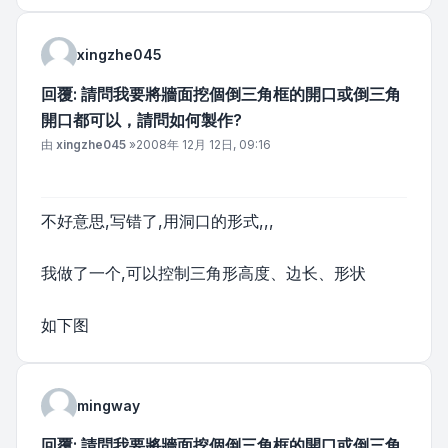
xingzhe045
回覆: 請問我要將牆面挖個倒三角框的開口或倒三角
開口都可以，請問如何製作?
文章
由
xingzhe045
»
2008年 12月 12日, 09:16
不好意思,写错了,用洞口的形式,,,
我做了一个,可以控制三角形高度、边长、形状
如下图
mingway
回覆: 請問我要將牆面挖個倒三角框的開口或倒三角