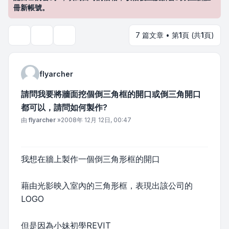
冊新帳號。
7 篇文章 • 第
1
頁 (共
1
頁)
主題工具
搜尋
flyarcher
請問我要將牆面挖個倒三角框的開口或倒三角開口
都可以，請問如何製作?
文章
由
flyarcher
»
2008年 12月 12日, 00:47
我想在牆上製作一個倒三角形框的開口
藉由光影映入室內的三角形框，表現出該公司的
LOGO
但是因為小妹初學REVIT