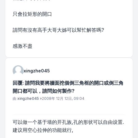
只會拉矩形的開口
請問有沒有高手大哥大姊可以幫忙解答嗎?
感激不盡
xingzhe045
回覆: 請問我要將牆面挖個倒三角框的開口或倒三角
開口都可以，請問如何製作?
文章
由
xingzhe045
»
2008年 12月 12日, 09:04
可以做一个基于墙的开孔族,孔的形状可以自由设置.
建议用空心拉伸的功能就行,