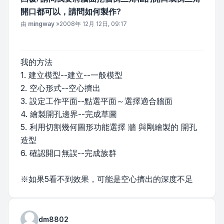
開口都可以，請問如何製作?
文章
由
mingway
»
2008年 12月 12日, 09:17
我的方法
1. 建立模型--建立--一般模型
2. 空心形式--空心擠出
3. 設定工作平面--點選平面～選擇適合牆面
4. 繪製開孔邊界--完成草圖
5. 利用切割幾何圖形功能選擇 牆 與剛繪製的 開孔
造型
6. 確認開口無誤--完成族群
※如果5看不到效果，可能是空心擠出的深度不足
dm8802