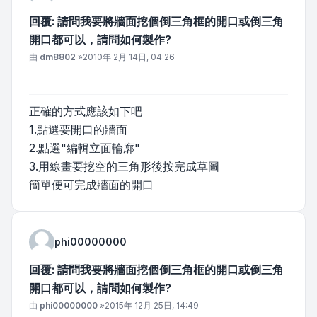
回覆: 請問我要將牆面挖個倒三角框的開口或倒三角
開口都可以，請問如何製作?
文章
由
dm8802
»
2010年 2月 14日, 04:26
正確的方式應該如下吧
1.點選要開口的牆面
2.點選"編輯立面輪廓"
3.用線畫要挖空的三角形後按完成草圖
簡單便可完成牆面的開口
phi00000000
回覆: 請問我要將牆面挖個倒三角框的開口或倒三角
開口都可以，請問如何製作?
文章
由
phi00000000
»
2015年 12月 25日, 14:49