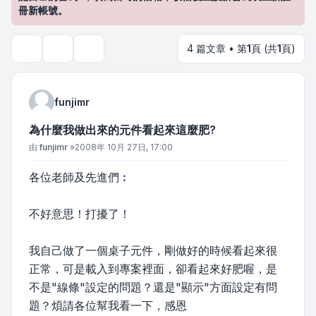
冊新帳號。
4 篇文章 • 第
1
頁 (共
1
頁)
主題工具
搜尋
funjimr
為什麼我做出來的元件看起來這麼肥?
文章
由
funjimr
»
2008年 10月 27日, 17:00
各位老師及先進們︰
不好意思！打擾了！
我自己做了一個桌子元件，剛做好的時候看起來很
正常，可是載入到專案裡面，卻看起來好肥喔，是
不是"線條"設定的問題？還是"顯示"方面設定有問
題？煩請各位幫我看一下，感恩