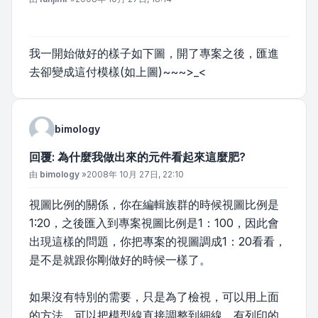
我一開始做好的樣子如下圖，開了專案之後，匯進
去卻變成這付模樣(如上圖)~~~>_<
bimology
回覆: 為什麼我做出來的元件看起來這麼肥?
文章
由
bimology
»
2008年 10月 27日, 22:10
視圖比例的關係，你在編輯族群的時候視圖比例是
1:20，之後匯入到專案視圖比例是1：100，因此會
出現這樣的問題，你把專案的視圖調成1：20看看，
是不是就跟你剛做好的時候一樣了。
如果沒有特別的需要，只是為了檢視，可以用上面
的方法，可以把模型線直接調整到細線，有列印的