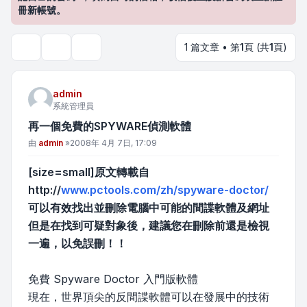
冊新帳號。
1 篇文章 • 第
1
頁 (共
1
頁)
主題工具
搜尋
admin
系統管理員
再一個免費的SPYWARE偵測軟體
文章
由
admin
»
2008年 4月 7日, 17:09
[size=small]原文轉載自
http://
www.pctools.com/zh/spyware-doctor/
可以有效找出並刪除電腦中可能的間諜軟體及網址
但是在找到可疑對象後，建議您在刪除前還是檢視
一遍，以免誤刪！！
免費 Spyware Doctor 入門版軟體
現在，世界頂尖的反間諜軟體可以在發展中的技術