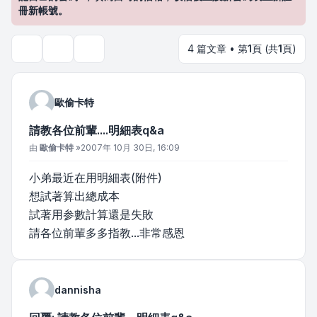
冊新帳號。
4 篇文章 • 第
1
頁 (共
1
頁)
主題工具
搜尋
歐偷卡特
請教各位前輩....明細表q&a
文章
由
歐偷卡特
»
2007年 10月 30日, 16:09
小弟最近在用明細表(附件)
想試著算出總成本
試著用参數計算還是失敗
請各位前輩多多指教...非常感恩
dannisha