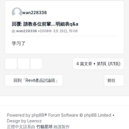
wan228338
回覆: 請教各位前輩....明細表q&a
文章
由
wan228338
»
2008年 3月 25日, 15:06
学习了
4 篇文章 • 第
1
頁 (共
1
頁)
主題工具
顯示和排序選項
回到「Revit產品討論區」
前往
Powered by
phpBB
® Forum Software © phpBB Limited •
Design by
Leenoz
正體中文語系由
竹貓星球
維護製作