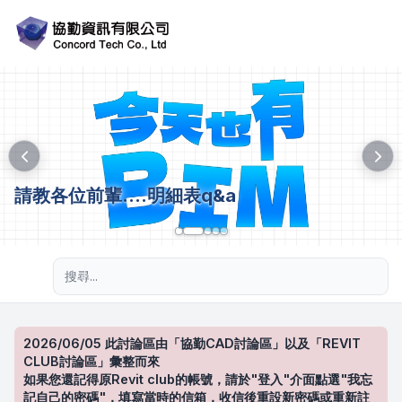
請教各位前輩....明細表q&a
進階搜尋
2026/06/05 此討論區由「協勤CAD討論區」以及「REVIT
CLUB討論區」彙整而來
如果您還記得原Revit club的帳號，請於"登入"介面點選"我忘
記自己的密碼"，填寫當時的信箱，收信後重設新密碼或重新註