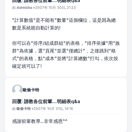
回覆: 請教各位前輩....明細表q&a
文章
由
dannisha
»
2007年 10月 30日, 21:23
"計算數值"是不能有"數量"這個欄位，這是因為總
數是系統能自動計算的!
你可以在"排序/組成群組"的表格，"排序依據"用"族
群"為依據，選"頁尾"並選"僅總計"，之後跳到"格
式"的表格，點"成本"並將"計算總數"打勾，依次按
確定就可以了!
歐偷卡特
回覆: 請教各位前輩....明細表q&a
文章
由
歐偷卡特
»
2007年 10月 31日, 14:16
感謝前輩教導...非常感恩^^