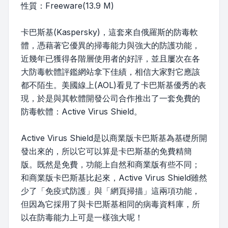
性質：Freeware(13.9 M)
卡巴斯基(Kaspersky)，這套來自俄羅斯的防毒軟
體，憑藉著它優異的掃毒能力與強大的防護功能，
近幾年已獲得各階層使用者的好評，並且屢次在各
大防毒軟體評鑑網站拿下佳績，相信大家對它應該
都不陌生。美國線上(AOL)看見了卡巴斯基優秀的表
現，於是與其軟體開發公司合作推出了一套免費的
防毒軟體：Active Virus Shield。
Active Virus Shield是以商業版卡巴斯基為基礎所開
發出來的，所以它可以算是卡巴斯基的免費精簡
版。既然是免費，功能上自然和商業版有些不同；
和商業版卡巴斯基比起來，Active Virus Shield雖然
少了「免疫式防護」與「網頁掃描」這兩項功能，
但因為它採用了與卡巴斯基相同的病毒資料庫，所
以在防毒能力上可是一樣強大呢！