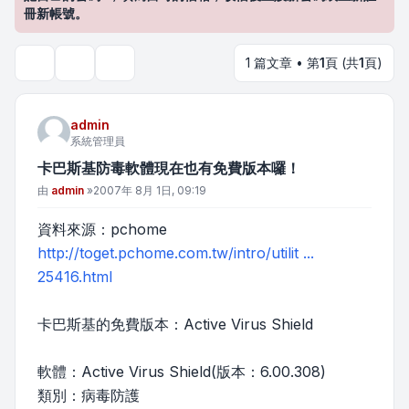
冊新帳號。
1 篇文章 • 第
1
頁 (共
1
頁)
主題工具
搜尋
admin
系統管理員
卡巴斯基防毒軟體現在也有免費版本囉！
文章
由
admin
»
2007年 8月 1日, 09:19
資料來源：pchome
http://toget.pchome.com.tw/intro/utilit ...
25416.html
卡巴斯基的免費版本：Active Virus Shield
軟體：Active Virus Shield(版本：6.00.308)
類別：病毒防護