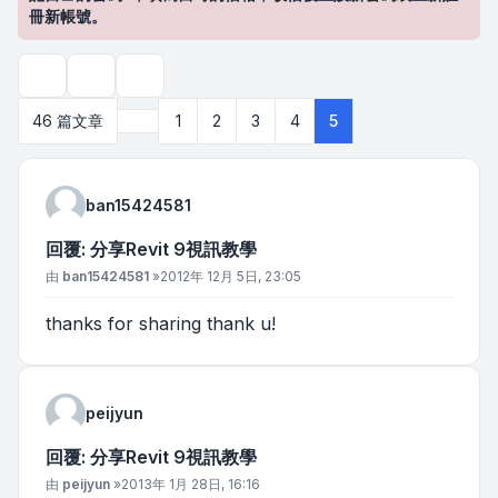
冊新帳號。
主題工具
搜尋
上一頁
46 篇文章
1
2
3
4
5
ban15424581
回覆: 分享Revit 9視訊教學
文章
由
ban15424581
»
2012年 12月 5日, 23:05
thanks for sharing thank u!
peijyun
回覆: 分享Revit 9視訊教學
文章
由
peijyun
»
2013年 1月 28日, 16:16