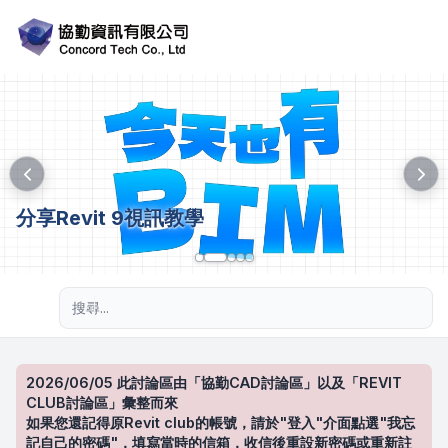
分享Revit 9視訊教學
進階搜尋
2026/06/05 此討論區由「協勤CAD討論區」以及「REVIT
CLUB討論區」彙整而來
如果您還記得原Revit club的帳號，請於"登入"介面點選"我忘
記自己的密碼"，填寫當時的信箱，收信後重設新密碼或重新註