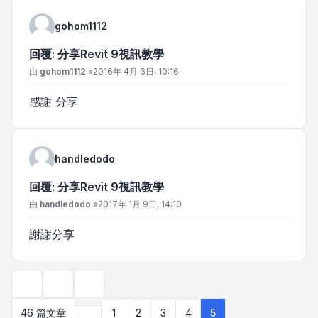
gohom1112
回覆: 分享Revit 9視訊教學
文章
由
gohom1112
»
2016年 4月 6日, 10:16
感謝 分享
handledodo
回覆: 分享Revit 9視訊教學
文章
由
handledodo
»
2017年 1月 9日, 14:10
謝謝分享
主題工具
顯示和排序選項
上一頁
46 篇文章
1
2
3
4
5