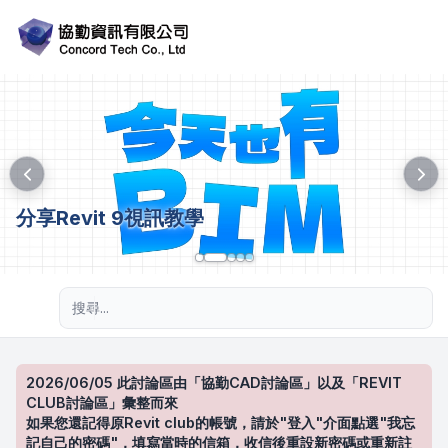
分享Revit 9視訊教學
進階搜尋
2026/06/05 此討論區由「協勤CAD討論區」以及「REVIT
CLUB討論區」彙整而來
如果您還記得原Revit club的帳號，請於"登入"介面點選"我忘
記自己的密碼"，填寫當時的信箱，收信後重設新密碼或重新註