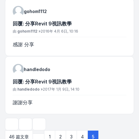
gohom1112
回覆: 分享Revit 9視訊教學
文章
由
gohom1112
»
2016年 4月 6日, 10:16
感謝 分享
handledodo
回覆: 分享Revit 9視訊教學
文章
由
handledodo
»
2017年 1月 9日, 14:10
謝謝分享
主題工具
顯示和排序選項
上一頁
46 篇文章
1
2
3
4
5