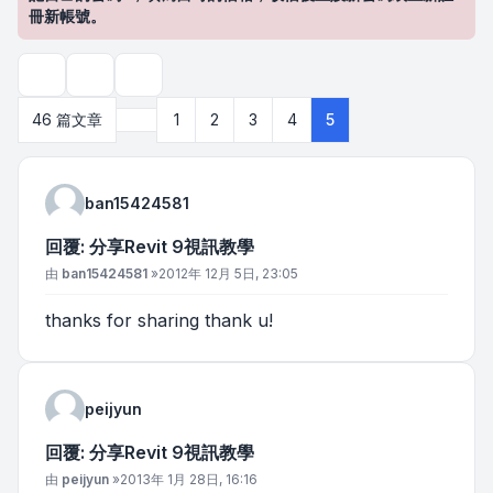
冊新帳號。
主題工具
搜尋
上一頁
46 篇文章
1
2
3
4
5
ban15424581
回覆: 分享Revit 9視訊教學
文章
由
ban15424581
»
2012年 12月 5日, 23:05
thanks for sharing thank u!
peijyun
回覆: 分享Revit 9視訊教學
文章
由
peijyun
»
2013年 1月 28日, 16:16