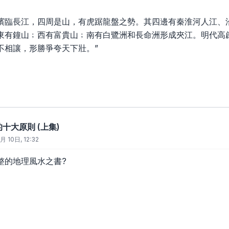
濱臨長江，四周是山，有虎踞龍盤之勢。其四邊有秦淮河人江、
東有鐘山﹔西有富貴山﹔南有白鷺洲和長命洲形成夾江。明代高
不相讓，形勝爭夸天下壯。”
的十大原則 (上集)
月 10日, 12:32
整的地理風水之書?