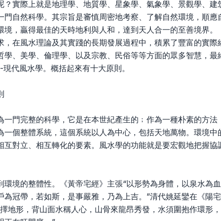
呢？實際上就是地理學、地質學、星象學、氣象學、景觀學、建
一門自然科學。其宗旨是審慎周密地考察、了解自然環境，順應
環境，贏得最佳的天時地利與人和，達到天人合一的至善境界。
求，在風水理論及其實踐的長期發展過程中，積累了豐富的實際
哲學、美學、倫理學、以及宗教、民俗等等方面的眾多智慧，最
--現代風水學。概括起來有十大原則。
則
為一門完整的科學，它是在本世紀產生的﹔作為一種朴素的方法
為一個整體系統，這個系統以人為中心，包括天地萬物。環境中
相互對立、相互轉化的要素。風水學的功能就是要宏觀地把握協
到環境的整體性。《黃帝宅經》主張“以形勢為身體，以泉水為
戶為冠帶，若如斯，是事嚴雅，乃為上吉。”清代姚延鑾在《陽
須擇地形，背山面水稱人心，山骨來龍昂秀發，水須圍抱作環形