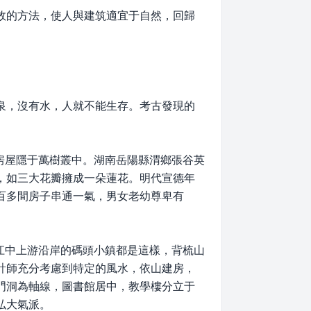
效的方法，使人與建筑適宜于自然，回歸
泉，沒有水，人就不能生存。考古發現的
房屋隱于萬樹叢中。湖南岳陽縣渭鄉張谷英
，如三大花瓣擁成一朵蓮花。明代宣德年
百多間房子串通一氣，男女老幼尊卑有
江中上游沿岸的碼頭小鎮都是這樣，背梳山
計師充分考慮到特定的風水，依山建房，
門洞為軸線，圖書館居中，教學樓分立于
弘大氣派。