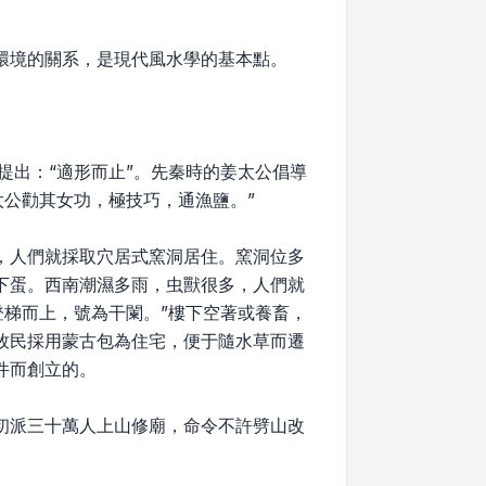
環境的關系，是現代風水學的基本點。
提出：“適形而止”。先秦時的姜太公倡導
太公勸其女功，極技巧，通漁鹽。”
，人們就採取穴居式窯洞居住。窯洞位多
下蛋。西南潮濕多雨，虫獸很多，人們就
登梯而上，號為干闌。”樓下空著或養畜，
牧民採用蒙古包為住宅，便于隨水草而遷
件而創立的。
初派三十萬人上山修廟，命令不許劈山改