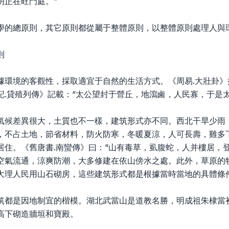
明正在旺門庭。”
學的總原則，其它原則都從屬于整體原則，以整體原則處理人與
則
據環境的客觀性，採取適宜于自然的生活方式。《周易.大壯卦》
記.貸殖列傳》記載：“太公望封于營丘，地瀉鹵，人民寡，于是
氣候差異很大，土質也不一樣，建筑形式亦不同。西北干旱少雨
，不占土地，節省材料，防火防寒，冬暖夏涼，人可長壽，雞多
居住。《舊唐書.南蠻傳》曰：“山有毒草，虱腹蛇，人并樓居，
空氣流通，涼爽防潮，大多修建在依山傍水之處。此外，草原的
大理人民用山石砌房，這些建筑形式都是根據當時當地的具體條
筑都是因地制宜的楷模。湖北武當山是道教名勝，明成祖朱棣當
高下砌造牆垣和寶殿。