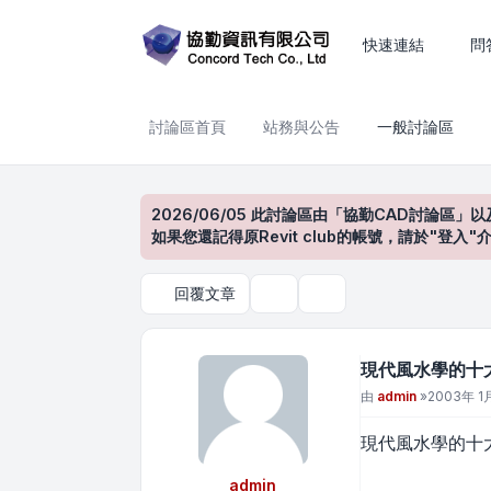
現代風水學的十大原則 (上集)
快速連結
問
討論區首頁
站務與公告
一般討論區
2026/06/05 此討論區由「協勤CAD討論區」以
如果您還記得原Revit club的帳號，請於"
回覆文章
主題工具
搜尋
現代風水學的十大
文章
由
admin
»
2003年 1月
現代風水學的十大
admin