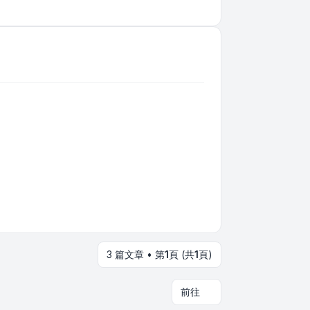
3 篇文章 • 第
1
頁 (共
1
頁)
前往