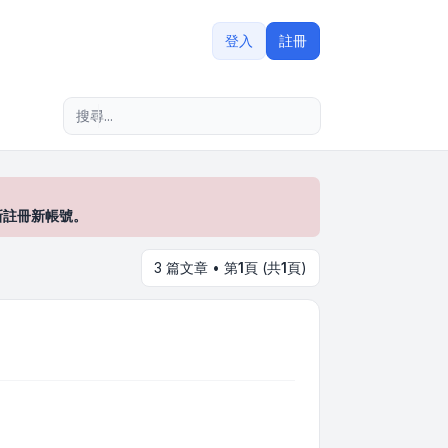
登入
註冊
進階搜尋
新註冊新帳號。
3 篇文章 • 第
1
頁 (共
1
頁)