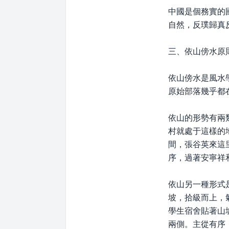
中國是個務實的
自然，反璞歸真
三、依山傍水原
依山傍水是風水
原始部落幾乎都
依山的形勢有兩
村就處于這樣的
間，張谷英來這
序，過著安寧祥
依山另一種形式
坡，拾級而上，
學生宿舍貼著山
兩側。主從有序