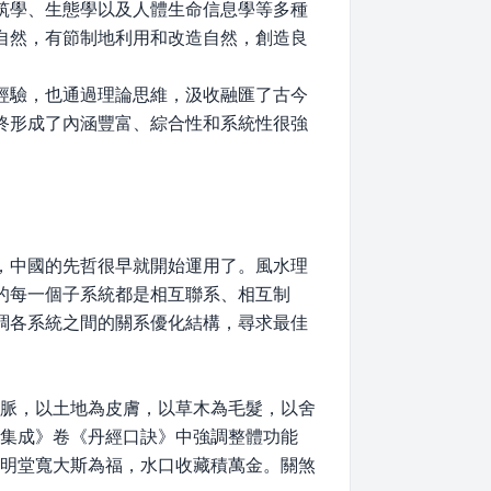
筑學、生態學以及人體生命信息學等多種
自然，有節制地利用和改造自然，創造良
經驗，也通過理論思維，汲收融匯了古今
終形成了內涵豐富、綜合性和系統性很強
，中國的先哲很早就開始運用了。風水理
的每一個子系統都是相互聯系、相互制
調各系統之間的關系優化結構，尋求最佳
血脈，以土地為皮膚，以草木為毛髮，以舍
宅集成》卷《丹經口訣》中強調整體功能
，明堂寬大斯為福，水口收藏積萬金。關煞