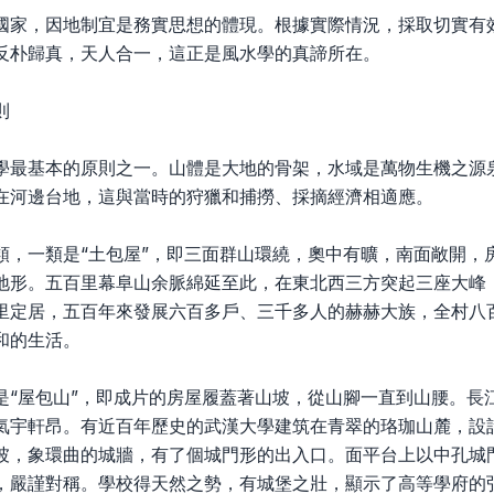
國家，因地制宜是務實思想的體現。根據實際情況，採取切實有
反朴歸真，天人合一，這正是風水學的真諦所在。
則
學最基本的原則之一。山體是大地的骨架，水域是萬物生機之源
在河邊台地，這與當時的狩獵和捕撈、採摘經濟相適應。
類，一類是“土包屋”，即三面群山環繞，奧中有曠，南面敞開，
地形。五百里幕阜山余脈綿延至此，在東北西三方突起三座大峰
里定居，五百年來發展六百多戶、三千多人的赫赫大族，全村八
和的生活。
是“屋包山”，即成片的房屋履蓋著山坡，從山腳一直到山腰。長
氣宇軒昂。有近百年歷史的武漢大學建筑在青翠的珞珈山麓，設
坡，象環曲的城牆，有了個城門形的出入口。面平台上以中孔城
，嚴謹對稱。學校得天然之勢，有城堡之壯，顯示了高等學府的