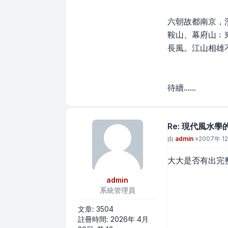
六朝故都南京，
鞍山、幕府山﹔
長風。江山相雄
待續......
Re: 現代風水學
文章
由
admin
»
2007年 12
大大是否有出完
admin
系統管理員
文章:
3504
註冊時間:
2026年 4月