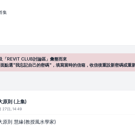
答集
及「REVIT CLUB討論區」彙整而來
登入"介面點選"我忘記自己的密碼"，填寫當時的信箱，收信後重設新密碼或重
原則 (上集)
 27日, 14:49
原則 慧緣(教授風水學家)