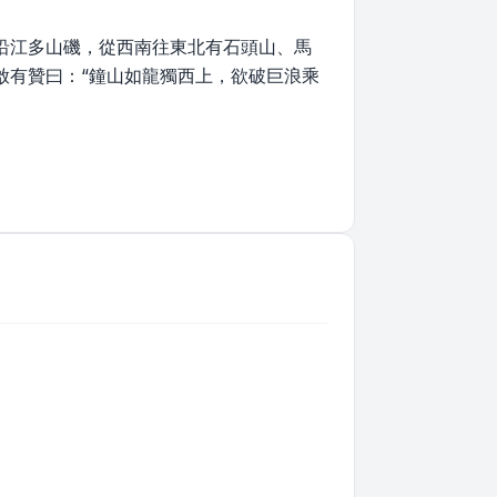
沿江多山磯，從西南往東北有石頭山、馬
啟有贊曰：“鐘山如龍獨西上，欲破巨浪乘