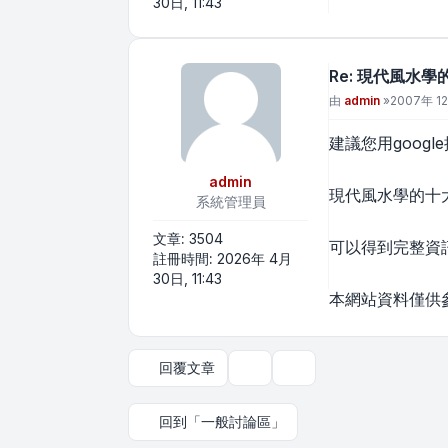
30日, 11:43
Re: 現代風水學
文章
由
admin
»
2007年 12
建議您用googl
admin
現代風水學的十
系統管理員
文章:
3504
可以得到完整資
註冊時間:
2026年 4月
30日, 11:43
本網站資料僅供
回覆文章
主題工具
顯示和排序選項
回到「一般討論區」