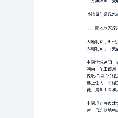
二方無障礙，光
整體原則是風水
二、因地制家原
因地制宜，即根
因地制宜，《史
中國地域遼闊，
朝南，施工簡易
採取杆欄式竹樓
樓上住人。竹樓
徒。貴州山區和
中國現存許多建
建，只許隨地勢