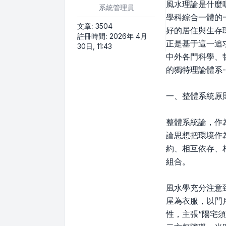
風水理論是什麼
系統管理員
學科綜合一體的
文章:
3504
好的居住與生存
註冊時間:
2026年 4月
正是基于這一追
30日, 11:43
中外各門科學、
的獨特理論體系
一、整體系統原
整體系統論，作
論思想把環境作
約、相互依存、
組合。
風水學充分注意
屋為衣服，以門
性，主張“陽宅