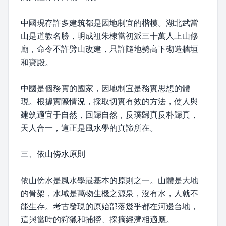
中國現存許多建筑都是因地制宜的楷模。湖北武當
山是道教名勝，明成祖朱棣當初派三十萬人上山修
廟，命令不許劈山改建，只許隨地勢高下砌造牆垣
和寶殿。
中國是個務實的國家，因地制宜是務實思想的體
現。根據實際情況，採取切實有效的方法，使人與
建筑適宜于自然，回歸自然，反璞歸真反朴歸真，
天人合一，這正是風水學的真諦所在。
三、依山傍水原則
依山傍水是風水學最基本的原則之一。山體是大地
的骨架，水域是萬物生機之源泉，沒有水，人就不
能生存。考古發現的原始部落幾乎都在河邊台地，
這與當時的狩獵和捕撈、採摘經濟相適應。