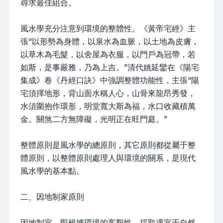
尋求最佳組合。
風水學充分注意到環境的整體性。《黃帝宅經》主
張“以形勢為身體，以泉水為血脈，以土地為皮膚，
以草木為毛髮，以舍屋為衣服，以門戶為冠帶，若
如斯，是事嚴雅，乃為上吉。”清代姚延鑾在《陽宅
集成》卷《丹經口訣》中強調整體功能性，主張“陽
宅須擇地形，背山面水稱人心，山骨來龍昂秀發，
水須圍抱作環形，明堂寬大斯為福，水口收藏積萬
金。關煞二方無障礙，光明正在旺門庭。”
整體原則是風水學的總原則，其它原則都從屬于整
體原則，以整體原則處理人與環境的關系，是現代
風水學的基本點。
二、因地制家原則
因地制宜，即根據環境的客觀性，採取適宜于自然