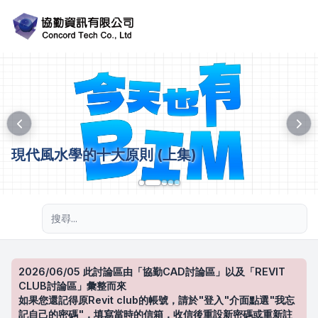
現代風水學的十大原則 (上集)
進階搜尋
2026/06/05 此討論區由「協勤CAD討論區」以及「REVIT
CLUB討論區」彙整而來
如果您還記得原Revit club的帳號，請於"登入"介面點選"我忘
記自己的密碼"，填寫當時的信箱，收信後重設新密碼或重新註