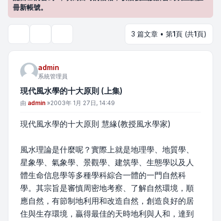
冊新帳號。
3 篇文章 • 第
1
頁 (共
1
頁)
主題工具
搜尋
admin
系統管理員
現代風水學的十大原則 (上集)
文章
由
admin
»
2003年 1月 27日, 14:49
現代風水學的十大原則 慧緣(教授風水學家)
風水理論是什麼呢？實際上就是地理學、地質學、
星象學、氣象學、景觀學、建筑學、生態學以及人
體生命信息學等多種學科綜合一體的一門自然科
學。其宗旨是審慎周密地考察、了解自然環境，順
應自然，有節制地利用和改造自然，創造良好的居
住與生存環境，贏得最佳的天時地利與人和，達到