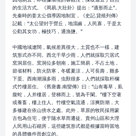
的生活方式。《周易.大壯卦》提出：“適形而止”。
先秦時的姜太公倡導因地制宜，《史記.貸殖列傳》
記載：“太公望封于營丘，地瀉鹵，人民寡，于是太
公勸其女功，極技巧，通漁鹽。”
中國地域遼闊，氣候差異很大，土質也不一樣，建
筑形式亦不同。西北干旱少雨，人們就採取穴居式
窯洞居住。窯洞位多朝南，施工簡易，不占土地，
節省材料，防火防寒，冬暖夏涼，人可長壽，雞多
下蛋。西南潮濕多雨，虫獸很多，人們就採取杆欄
式竹樓居住。《舊唐書.南蠻傳》曰：“山有毒草，虱
腹蛇，人并樓居，登梯而上，號為干闌。”樓下空著
或養畜，樓上住人。竹樓空氣流通，涼爽防潮，大
多修建在依山傍水之處。此外，草原的牧民採用蒙
古包為住宅，便于隨水草而遷徒。貴州山區和大理
人民用山石砌房，這些建筑形式都是根據當時當地
的具體條件而創立的。