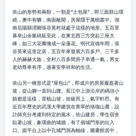
依山的形勢有兩類，一類是“土包屋”，即三面群山環
繞，奧中有曠，南面敞開，房屋隱于萬樹叢中。湖
南岳陽縣渭鄉張谷英村就處于這樣的地形。五百里
幕阜山余脈綿延至此，在東北西三方突起三座大
峰，如三大花瓣擁成一朵蓮花。明代宣德年間，張
谷英來這里定居，五百年來發展六百多戶、三千多
人的赫赫大族，全村八百多間房子串通一氣，男女
老幼尊卑有序，過著安寧祥和的生活。
依山另一種形式是“屋包山”，即成片的房屋履蓋著山
坡，從山腳一直到山腰。長江中上游沿岸的碼頭小
鎮都是這樣，背梳山坡，拾級而上，氣宇軒昂。有
近百年歷史的武漢大學建筑在青翠的珞珈山麓，設
計師充分考慮到特定的風水，依山建房，學生宿舍
貼著山坡，象環曲的城牆，有了個城門形的出入
口。面平台上以中孔城門洞為軸線，圖書館居中，