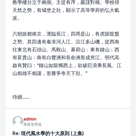
教學樓分立于兩側。主從有序，嚴謹對稱。學校得
天然之勢，有城堡之壯，顯示了高等學府的弘大氣
派。
六朝故都南京，濱臨長江，四周是山，有虎踞龍盤
之勢。其四邊有秦淮河人江、沿江多山磯，從西南
往東北有石頭山、馬鞍山、幕府山﹔東有鐘山﹔西
有富貴山﹔南有白鷺洲和長命洲形成夾江。明代高
啟有贊曰：“鐘山如龍獨西上，欲破巨浪乘長風。江
山相雄不相讓，形勝爭夸天下壯。”
待續......
admin
系統管理員
Re: 現代風水學的十大原則 (上集)