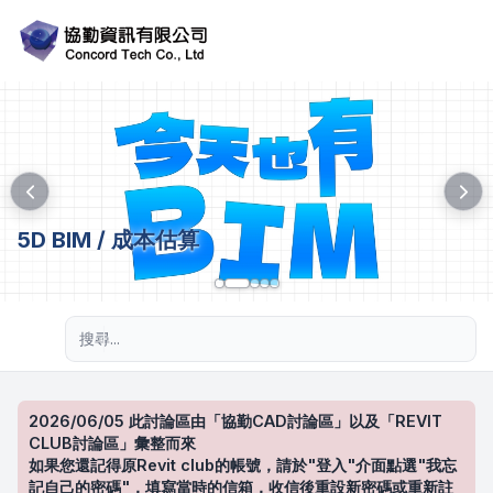
5D BIM / 成本估算
進階搜尋
2026/06/05 此討論區由「協勤CAD討論區」以及「REVIT
CLUB討論區」彙整而來
如果您還記得原Revit club的帳號，請於"登入"介面點選"我忘
記自己的密碼"，填寫當時的信箱，收信後重設新密碼或重新註