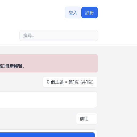
登入
註冊
進階搜尋
新註冊新帳號。
0 個主題 • 第
1
頁 (共
1
頁)
前往