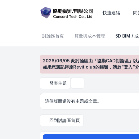
5D BIM / 成本估算
快速連結
問
討論區首頁
算量與成本管理
5D BIM /
2026/06/05 此討論區由「協勤CAD討論區」以
如果您還記得原Revit club的帳號，請於"
發表主題
搜尋
這個版面還沒有主題或文章。
回到討論區首頁