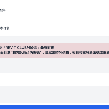
答集
 成本估算
及「REVIT CLUB討論區」彙整而來
登入"介面點選"我忘記自己的密碼"，填寫當時的信箱，收信後重設新密碼或重