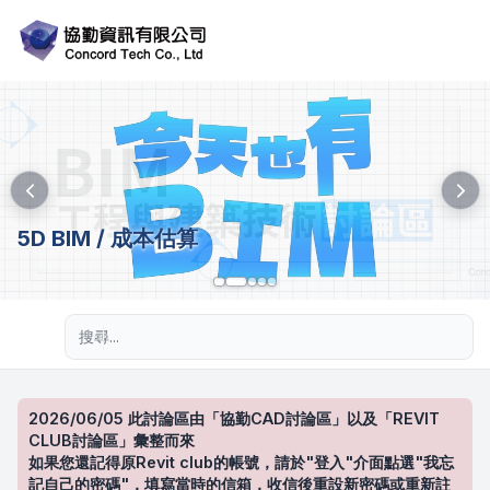
5D BIM / 成本估算
進階搜尋
2026/06/05 此討論區由「協勤CAD討論區」以及「REVIT
CLUB討論區」彙整而來
如果您還記得原Revit club的帳號，請於"登入"介面點選"我忘
記自己的密碼"，填寫當時的信箱，收信後重設新密碼或重新註