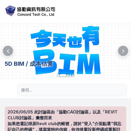
5D BIM / 成本估算
進階搜尋
2026/06/05 此討論區由「協勤CAD討論區」以及「REVIT
CLUB討論區」彙整而來
如果您還記得原Revit club的帳號，請於"登入"介面點選"我忘
記自己的密碼"，填寫當時的信箱，收信後重設新密碼或重新註