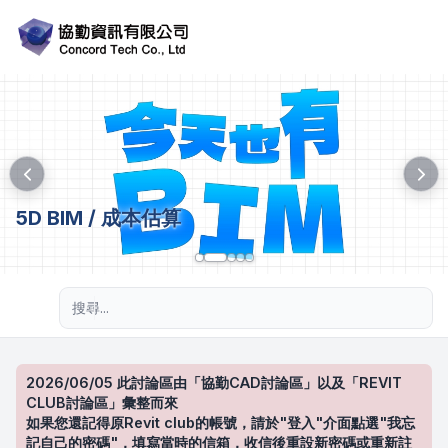
5D BIM / 成本估算
進階搜尋
2026/06/05 此討論區由「協勤CAD討論區」以及「REVIT
CLUB討論區」彙整而來
如果您還記得原Revit club的帳號，請於"登入"介面點選"我忘
記自己的密碼"，填寫當時的信箱，收信後重設新密碼或重新註