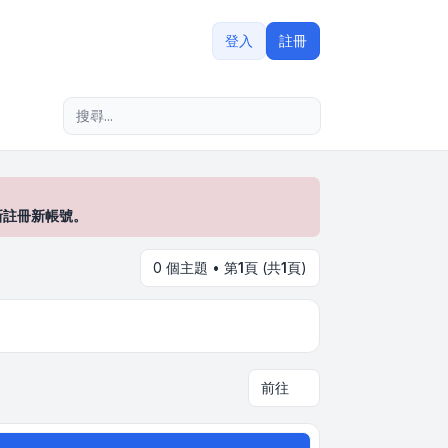
登入
註冊
進階搜尋
新註冊新帳號。
0 個主題 • 第
1
頁 (共
1
頁)
前往