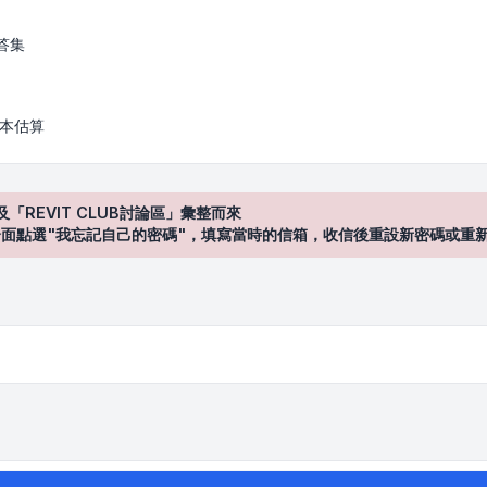
答集
 成本估算
及「REVIT CLUB討論區」彙整而來
登入"介面點選"我忘記自己的密碼"，填寫當時的信箱，收信後重設新密碼或重