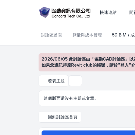
5D BIM / 成本估算
快速連結
問
討論區首頁
算量與成本管理
5D BIM /
2026/06/05 此討論區由「協勤CAD討論區」以
如果您還記得原Revit club的帳號，請於"
發表主題
搜尋
這個版面還沒有主題或文章。
回到討論區首頁