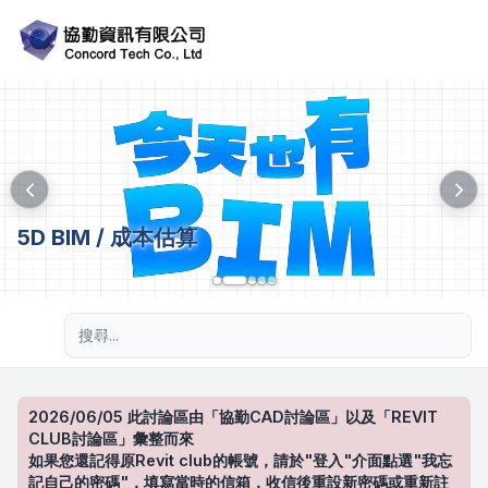
5D BIM / 成本估算
進階搜尋
2026/06/05 此討論區由「協勤CAD討論區」以及「REVIT
CLUB討論區」彙整而來
如果您還記得原Revit club的帳號，請於"登入"介面點選"我忘
記自己的密碼"，填寫當時的信箱，收信後重設新密碼或重新註