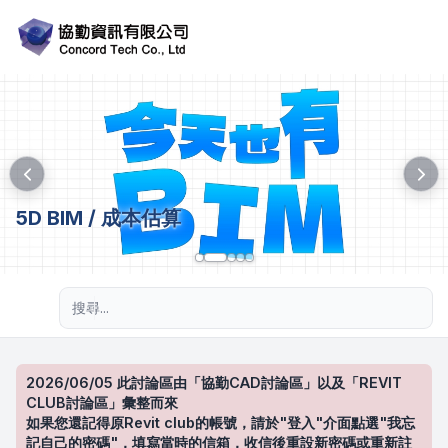
5D BIM / 成本估算
進階搜尋
2026/06/05 此討論區由「協勤CAD討論區」以及「REVIT
CLUB討論區」彙整而來
如果您還記得原Revit club的帳號，請於"登入"介面點選"我忘
記自己的密碼"，填寫當時的信箱，收信後重設新密碼或重新註