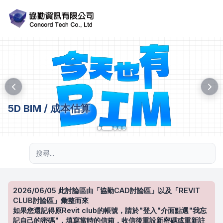
5D BIM / 成本估算
進階搜尋
2026/06/05 此討論區由「協勤CAD討論區」以及「REVIT
CLUB討論區」彙整而來
如果您還記得原Revit club的帳號，請於"登入"介面點選"我忘
記自己的密碼"，填寫當時的信箱，收信後重設新密碼或重新註