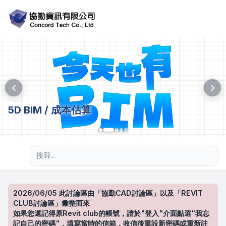
5D BIM / 成本估算
進階搜尋
2026/06/05 此討論區由「協勤CAD討論區」以及「REVIT
CLUB討論區」彙整而來
如果您還記得原Revit club的帳號，請於"登入"介面點選"我忘
記自己的密碼"，填寫當時的信箱，收信後重設新密碼或重新註