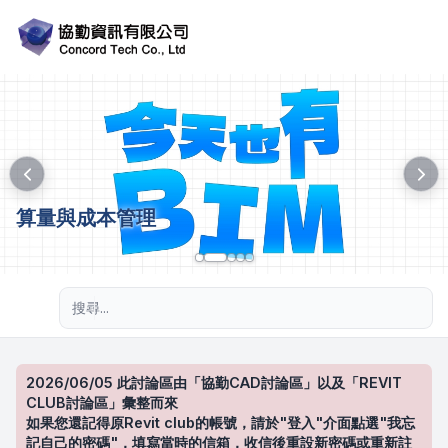
算量與成本管理
進階搜尋
2026/06/05 此討論區由「協勤CAD討論區」以及「REVIT
CLUB討論區」彙整而來
如果您還記得原Revit club的帳號，請於"登入"介面點選"我忘
記自己的密碼"，填寫當時的信箱，收信後重設新密碼或重新註