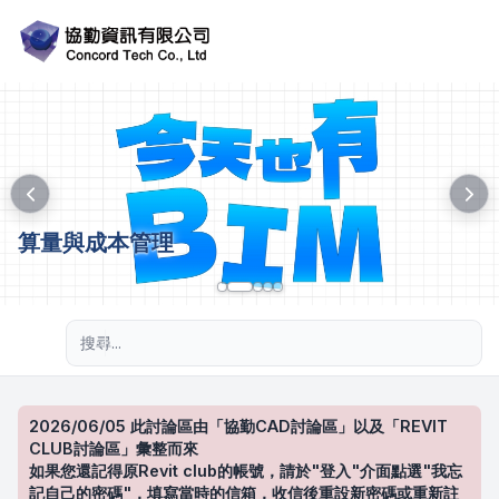
算量與成本管理
進階搜尋
2026/06/05 此討論區由「協勤CAD討論區」以及「REVIT
CLUB討論區」彙整而來
如果您還記得原Revit club的帳號，請於"登入"介面點選"我忘
記自己的密碼"，填寫當時的信箱，收信後重設新密碼或重新註