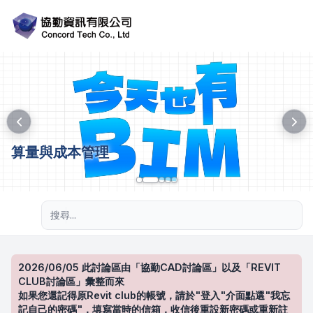
算量與成本管理
進階搜尋
2026/06/05 此討論區由「協勤CAD討論區」以及「REVIT
CLUB討論區」彙整而來
如果您還記得原Revit club的帳號，請於"登入"介面點選"我忘
記自己的密碼"，填寫當時的信箱，收信後重設新密碼或重新註