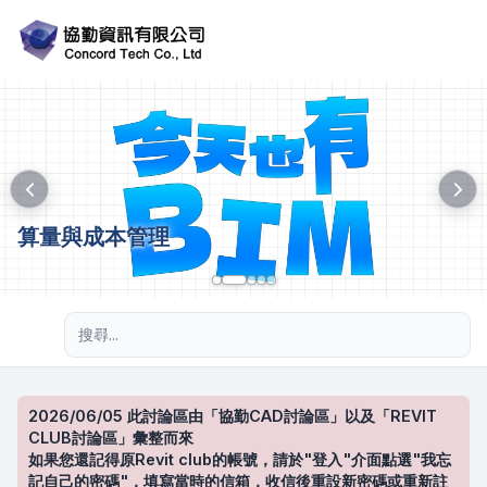
算量與成本管理
進階搜尋
2026/06/05 此討論區由「協勤CAD討論區」以及「REVIT
CLUB討論區」彙整而來
如果您還記得原Revit club的帳號，請於"登入"介面點選"我忘
記自己的密碼"，填寫當時的信箱，收信後重設新密碼或重新註