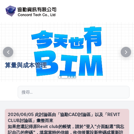
算量與成本管理
進階搜尋
2026/06/05 此討論區由「協勤CAD討論區」以及「REVIT
CLUB討論區」彙整而來
如果您還記得原Revit club的帳號，請於"登入"介面點選"我忘
記自己的密碼"，填寫當時的信箱，收信後重設新密碼或重新註