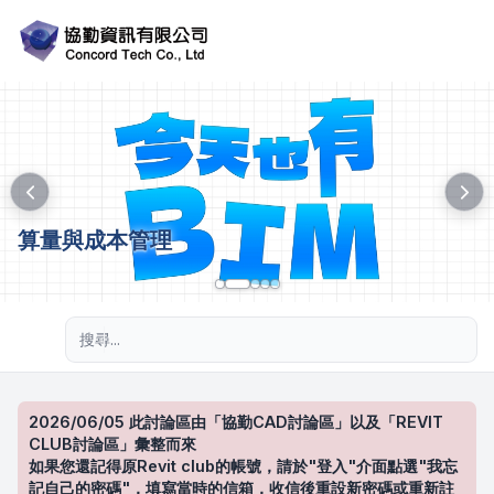
算量與成本管理
進階搜尋
2026/06/05 此討論區由「協勤CAD討論區」以及「REVIT
CLUB討論區」彙整而來
如果您還記得原Revit club的帳號，請於"登入"介面點選"我忘
記自己的密碼"，填寫當時的信箱，收信後重設新密碼或重新註