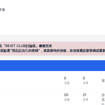
答集
及「REVIT CLUB討論區」彙整而來
登入"介面點選"我忘記自己的密碼"，填寫當時的信箱，收信後重設新密碼或重
0
0
沒
主題
文章
20
21
分
又
主題
文章
由