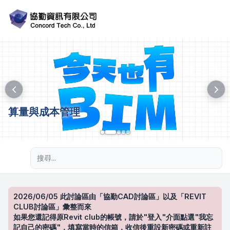
算量與成本管理
進階搜尋
2026/06/05 此討論區由「協勤CAD討論區」以及「REVIT
CLUB討論區」彙整而來
如果您還記得原Revit club的帳號，請於"登入"介面點選"我忘
記自己的密碼"，填寫當時的信箱，收信後重設新密碼或重新註