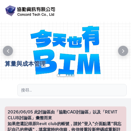
算量與成本管理
進階搜尋
2026/06/05 此討論區由「協勤CAD討論區」以及「REVIT
CLUB討論區」彙整而來
如果您還記得原Revit club的帳號，請於"登入"介面點選"我忘
記自己的密碼"，填寫當時的信箱，收信後重設新密碼或重新註