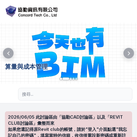
算量與成本管理
進階搜尋
2026/06/05 此討論區由「協勤CAD討論區」以及「REVIT
CLUB討論區」彙整而來
如果您還記得原Revit club的帳號，請於"登入"介面點選"我忘
記自己的密碼"，填寫當時的信箱，收信後重設新密碼或重新註