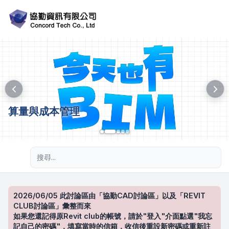
算量與成本管理
進階搜尋
2026/06/05 此討論區由「協勤CAD討論區」以及「REVIT
CLUB討論區」彙整而來
如果您還記得原Revit club的帳號，請於"登入"介面點選"我忘
記自己的密碼"，填寫當時的信箱，收信後重設新密碼或重新註