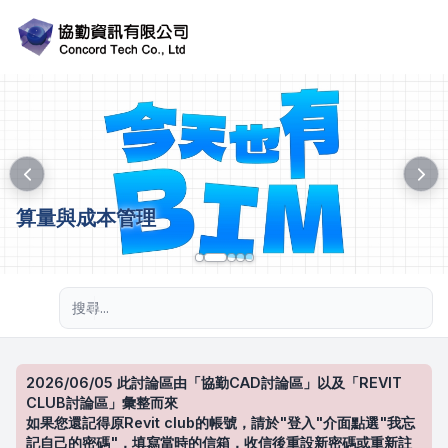
算量與成本管理
進階搜尋
2026/06/05 此討論區由「協勤CAD討論區」以及「REVIT
CLUB討論區」彙整而來
如果您還記得原Revit club的帳號，請於"登入"介面點選"我忘
記自己的密碼"，填寫當時的信箱，收信後重設新密碼或重新註