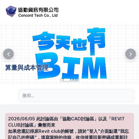
算量與成本管理
進階搜尋
2026/06/05 此討論區由「協勤CAD討論區」以及「REVIT
CLUB討論區」彙整而來
如果您還記得原Revit club的帳號，請於"登入"介面點選"我忘
記自己的密碼"，填寫當時的信箱，收信後重設新密碼或重新註