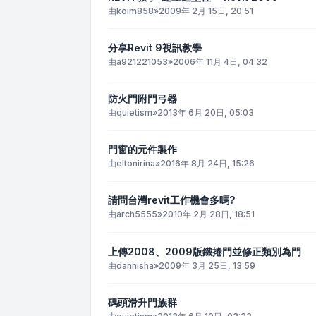
由
koim858
»
2009年 2月 15日, 20:51
分享Revit 9視訊教學
由
a921221053
»
2006年 11月 4日, 04:32
防火門附門弓器
由
quietism
»
2013年 6月 20日, 05:03
門窗的元件製作
由
eltonirina
»
2016年 8月 24日, 15:26
請問台灣revit工作機會多嗎?
由
arch5555
»
2010年 2月 28日, 18:51
上傳2008、2009版鐵捲門並修正類別為門
由
dannisha
»
2009年 3月 25日, 13:59
碼頭滑升門族群