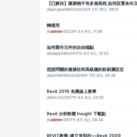
【已解決】建築物1F有多個高程,如何設置各向
由
jerrypan0823
»
2025年 2月 18日, 08:51
轉檔用
由
admin
»
2023年 5月 9日, 11:38
如何製作元件的自由端點
由
tulip6348
»
2017年 6月 6日, 15:25
想請問關於建築柱和高級牆的粉刷層設定
由
ks01856922
»
2019年 11月 8日, 20:38
Revit 2016 免費線上教學
由
EricJC
»
2017年 9月 6日, 22:25
Revit 分析軟體 Insight 下載點
由
admin
»
2017年 8月 4日, 09:34
REVIT教學-建立造型柱~~Revit 2009