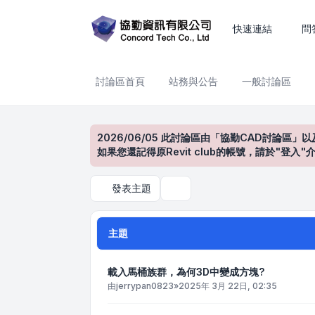
BIM 設計與模型應用
快速連結
問
討論區首頁
站務與公告
一般討論區
2026/06/05 此討論區由「協勤CAD討論區」以
如果您還記得原Revit club的帳號，請於"
發表主題
搜尋
主題
載入馬桶族群，為何3D中變成方塊?
由
jerrypan0823
»
2025年 3月 22日, 02:35