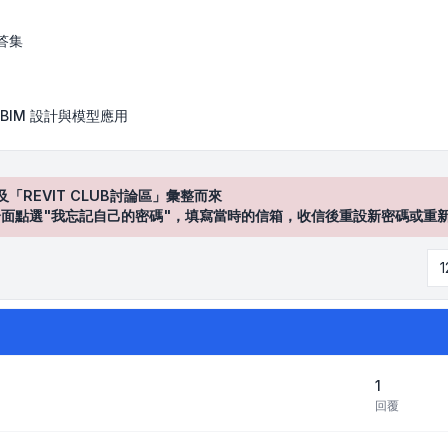
答集
BIM 設計與模型應用
及「REVIT CLUB討論區」彙整而來
登入"介面點選"我忘記自己的密碼"，填寫當時的信箱，收信後重設新密碼或重
1
回覆