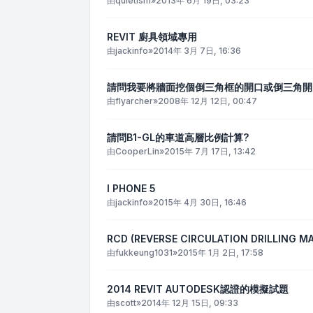
由
quietism
»
2013年 6月 19日, 03:23
REVIT 廚具領域專用
由
jackinfo
»
2014年 3月 7日, 16:36
請問我要將牆面挖個倒三角框的開口或倒三角開
由
flyarcher
»
2008年 12月 12日, 00:47
請問B1-GL的車道高層比例計算?
由
CooperLin
»
2015年 7月 17日, 13:42
I PHONE 5
由
jackinfo
»
2015年 4月 30日, 16:46
RCD (REVERSE CIRCULATION DRILLING MAC
由
fukkeung1031
»
2015年 1月 2日, 17:58
2014 REVIT AUTODESK認證的模擬試題
由
scott
»
2014年 12月 15日, 09:33