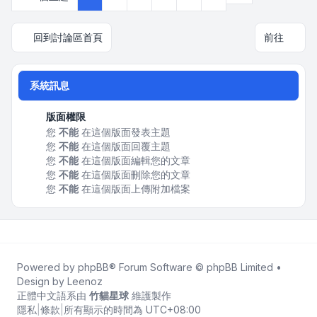
回到討論區首頁
前往
系統訊息
版面權限
您
不能
在這個版面發表主題
您
不能
在這個版面回覆主題
您
不能
在這個版面編輯您的文章
您
不能
在這個版面刪除您的文章
您
不能
在這個版面上傳附加檔案
Powered by
phpBB
® Forum Software © phpBB Limited •
Design by
Leenoz
正體中文語系由
竹貓星球
維護製作
隱私
|
條款
|
所有顯示的時間為
UTC+08:00