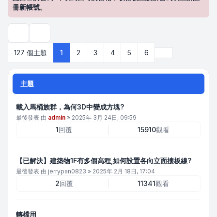
冊新帳號。
搜尋
下一頁
127 個主題
1
2
3
4
5
6
主題
載入馬桶族群，為何3D中變成方塊?
最後發表 由
admin
»
2025年 3月 24日, 09:59
1
回覆
15910
觀看
【已解決】建築物1F有多個高程,如何設置各向立面摟板線?
最後發表 由
jerrypan0823
»
2025年 2月 18日, 17:04
2
回覆
11341
觀看
轉檔用