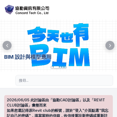
BIM 設計與模型應用
進階搜尋
2026/06/05 此討論區由「協勤CAD討論區」以及「REVIT
CLUB討論區」彙整而來
如果您還記得原Revit club的帳號，請於"登入"介面點選"我忘
記自己的密碼"，填寫當時的信箱，收信後重設新密碼或重新註