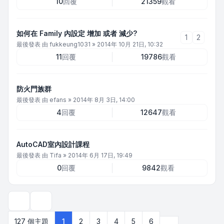
10
回覆
21359
觀看
如何在 Family 內設定 增加 或者 減少?
1
2
最後發表 由
fukkeung1031
»
2014年 10月 21日, 10:32
11
回覆
19786
觀看
防火門族群
最後發表 由
efans
»
2014年 8月 3日, 14:00
4
回覆
12647
觀看
AutoCAD室內設計課程
最後發表 由
Tifa
»
2014年 6月 17日, 19:49
0
回覆
9842
觀看
顯示和排序選項
下一頁
127 個主題
1
2
3
4
5
6