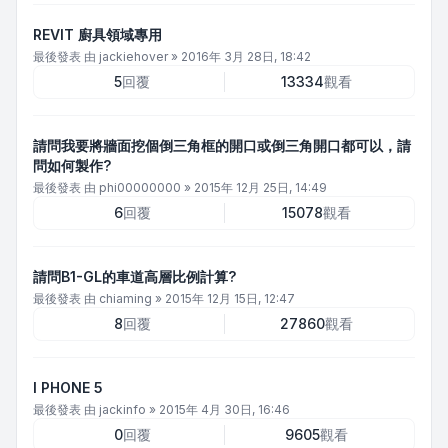
REVIT 廚具領域專用
最後發表 由
jackiehover
»
2016年 3月 28日, 18:42
5
回覆
13334
觀看
請問我要將牆面挖個倒三角框的開口或倒三角開口都可以，請
問如何製作?
最後發表 由
phi00000000
»
2015年 12月 25日, 14:49
6
回覆
15078
觀看
請問B1-GL的車道高層比例計算?
最後發表 由
chiaming
»
2015年 12月 15日, 12:47
8
回覆
27860
觀看
I PHONE 5
最後發表 由
jackinfo
»
2015年 4月 30日, 16:46
0
回覆
9605
觀看