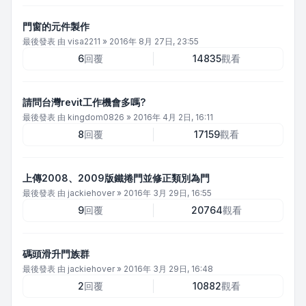
門窗的元件製作
最後發表 由
visa2211
»
2016年 8月 27日, 23:55
6
回覆
14835
觀看
請問台灣revit工作機會多嗎?
最後發表 由
kingdom0826
»
2016年 4月 2日, 16:11
8
回覆
17159
觀看
上傳2008、2009版鐵捲門並修正類別為門
最後發表 由
jackiehover
»
2016年 3月 29日, 16:55
9
回覆
20764
觀看
碼頭滑升門族群
最後發表 由
jackiehover
»
2016年 3月 29日, 16:48
2
回覆
10882
觀看