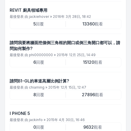
REVIT 廚具領域專用
最後發表 由
jackiehover
»
2016年 3月 28日, 18:42
5
回覆
13360
觀看
請問我要將牆面挖個倒三角框的開口或倒三角開口都可以，請
問如何製作?
最後發表 由
phi00000000
»
2015年 12月 25日, 14:49
6
回覆
15120
觀看
請問B1-GL的車道高層比例計算?
最後發表 由
chiaming
»
2015年 12月 15日, 12:47
8
回覆
27896
觀看
I PHONE 5
最後發表 由
jackinfo
»
2015年 4月 30日, 16:46
0
回覆
9632
觀看