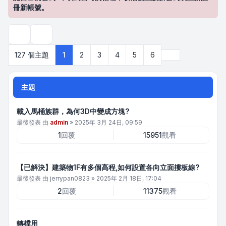
冊新帳號。
搜尋
下一頁
127 個主題
1
2
3
4
5
6
主題
載入馬桶族群，為何3D中變成方塊?
最後發表 由
admin
»
2025年 3月 24日, 09:59
1
回覆
15951
觀看
【已解決】建築物1F有多個高程,如何設置各向立面摟板線?
最後發表 由
jerrypan0823
»
2025年 2月 18日, 17:04
2
回覆
11375
觀看
轉檔用