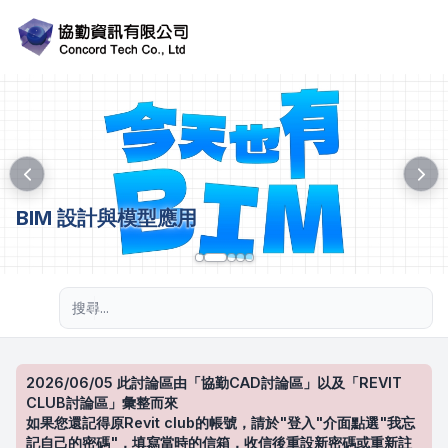
BIM 設計與模型應用
進階搜尋
2026/06/05 此討論區由「協勤CAD討論區」以及「REVIT
CLUB討論區」彙整而來
如果您還記得原Revit club的帳號，請於"登入"介面點選"我忘
記自己的密碼"，填寫當時的信箱，收信後重設新密碼或重新註