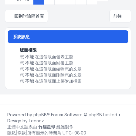
回到討論區首頁
前往
系統訊息
版面權限
您
不能
在這個版面發表主題
您
不能
在這個版面回覆主題
您
不能
在這個版面編輯您的文章
您
不能
在這個版面刪除您的文章
您
不能
在這個版面上傳附加檔案
Powered by
phpBB
® Forum Software © phpBB Limited •
Design by
Leenoz
正體中文語系由
竹貓星球
維護製作
隱私
|
條款
|
所有顯示的時間為
UTC+08:00