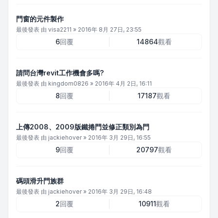
門窗的元件製作
最後發表 由
visa2211
»
2016年 8月 27日, 23:55
6
回覆
14864
觀看
請問台灣revit工作機會多嗎?
最後發表 由
kingdom0826
»
2016年 4月 2日, 16:11
8
回覆
17187
觀看
上傳2008、2009版鐵捲門並修正類別為門
最後發表 由
jackiehover
»
2016年 3月 29日, 16:55
9
回覆
20797
觀看
碼頭滑升門族群
最後發表 由
jackiehover
»
2016年 3月 29日, 16:48
2
回覆
10911
觀看