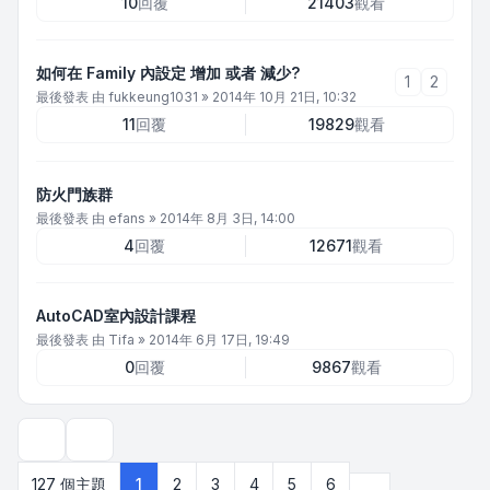
10
回覆
21403
觀看
如何在 Family 內設定 增加 或者 減少?
1
2
最後發表 由
fukkeung1031
»
2014年 10月 21日, 10:32
11
回覆
19829
觀看
防火門族群
最後發表 由
efans
»
2014年 8月 3日, 14:00
4
回覆
12671
觀看
AutoCAD室內設計課程
最後發表 由
Tifa
»
2014年 6月 17日, 19:49
0
回覆
9867
觀看
顯示和排序選項
下一頁
127 個主題
1
2
3
4
5
6