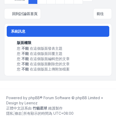
回到討論區首頁
前往
系統訊息
版面權限
您
不能
在這個版面發表主題
您
不能
在這個版面回覆主題
您
不能
在這個版面編輯您的文章
您
不能
在這個版面刪除您的文章
您
不能
在這個版面上傳附加檔案
Powered by
phpBB
® Forum Software © phpBB Limited •
Design by
Leenoz
正體中文語系由
竹貓星球
維護製作
隱私
|
條款
|
所有顯示的時間為
UTC+08:00