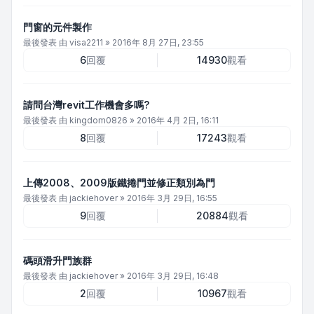
門窗的元件製作
最後發表 由
visa2211
»
2016年 8月 27日, 23:55
6
回覆
14930
觀看
請問台灣revit工作機會多嗎?
最後發表 由
kingdom0826
»
2016年 4月 2日, 16:11
8
回覆
17243
觀看
上傳2008、2009版鐵捲門並修正類別為門
最後發表 由
jackiehover
»
2016年 3月 29日, 16:55
9
回覆
20884
觀看
碼頭滑升門族群
最後發表 由
jackiehover
»
2016年 3月 29日, 16:48
2
回覆
10967
觀看