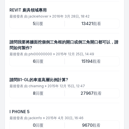
REVIT 廚具領域專用
最後發表 由
jackiehover
»
2016年 3月 28日, 18:42
5
回覆
13421
觀看
請問我要將牆面挖個倒三角框的開口或倒三角開口都可以，請
問如何製作?
最後發表 由
phi00000000
»
2015年 12月 25日, 14:49
6
回覆
15194
觀看
請問B1-GL的車道高層比例計算?
最後發表 由
chiaming
»
2015年 12月 15日, 12:47
8
回覆
27967
觀看
I PHONE 5
最後發表 由
jackinfo
»
2015年 4月 30日, 16:46
0
回覆
9670
觀看