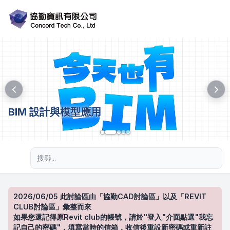
BIM 設計與模型應用
進階搜尋
2026/06/05 此討論區由「協勤CAD討論區」以及「REVIT
CLUB討論區」彙整而來
如果您還記得原Revit club的帳號，請於"登入"介面點選"我忘
記自己的密碼"，填寫當時的信箱，收信後重設新密碼或重新註