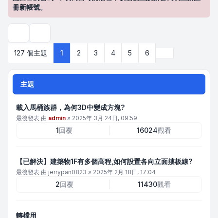
冊新帳號。
搜尋
下一頁
127 個主題
1
2
3
4
5
6
主題
載入馬桶族群，為何3D中變成方塊?
最後發表 由
admin
»
2025年 3月 24日, 09:59
1
回覆
16024
觀看
【已解決】建築物1F有多個高程,如何設置各向立面摟板線?
最後發表 由
jerrypan0823
»
2025年 2月 18日, 17:04
2
回覆
11430
觀看
轉檔用