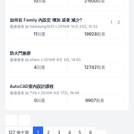
10
回覆
21500
觀看
如何在 Family 內設定 增加 或者 減少?
1
2
最後發表 由
fukkeung1031
»
2014年 10月 21日, 10:32
11
回覆
19928
觀看
防火門族群
最後發表 由
efans
»
2014年 8月 3日, 14:00
4
回覆
12742
觀看
AutoCAD室內設計課程
最後發表 由
Tifa
»
2014年 6月 17日, 19:49
0
回覆
9907
觀看
顯示和排序選項
下一頁
127 個主題
1
2
3
4
5
6